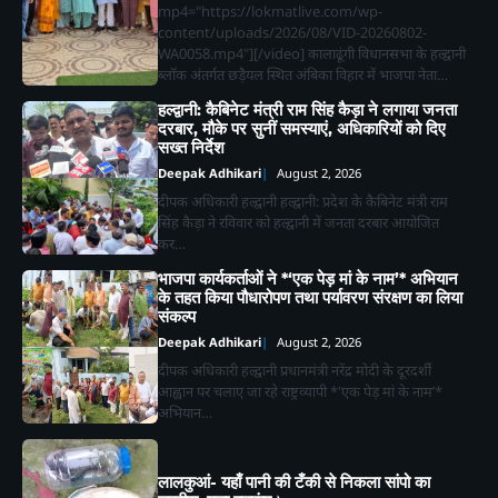
mp4="https://lokmatlive.com/wp-
content/uploads/2026/08/VID-20260802-
WA0058.mp4"][/video] कालाढूंगी विधानसभा के हल्द्वानी
ब्लॉक अंतर्गत छड़ैयल स्थित अंबिका विहार में भाजपा नेता…
हल्द्वानी: कैबिनेट मंत्री राम सिंह कैड़ा ने लगाया जनता
दरबार, मौके पर सुनीं समस्याएं, अधिकारियों को दिए
सख्त निर्देश
Deepak Adhikari
August 2, 2026
दीपक अधिकारी हल्द्वानी हल्द्वानी: प्रदेश के कैबिनेट मंत्री राम
सिंह कैड़ा ने रविवार को हल्द्वानी में जनता दरबार आयोजित
कर…
भाजपा कार्यकर्ताओं ने *‘एक पेड़ मां के नाम’* अभियान
के तहत किया पौधारोपण तथा पर्यावरण संरक्षण का लिया
संकल्प
Deepak Adhikari
August 2, 2026
दीपक अधिकारी हल्द्वानी प्रधानमंत्री नरेंद्र मोदी के दूरदर्शी
आह्वान पर चलाए जा रहे राष्ट्रव्यापी *'एक पेड़ मां के नाम’*
अभियान…
लालकुआं- यहाँ पानी की टँकी से निकला सांपो का