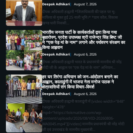
Deepak Adhikari
August 7, 2026
दीपक अधिकारी हल्द्वानी *जिलाधिकारी की पहल पर भू-
माफिया से मुक्त हुई 25 नाली भूमि।* *ग्राम कौल, विकास
खण्ड धारी निवासी…
भारतीय जनता पार्टी के कार्यकर्ताओं द्वारा किया गया
बृक्षारोपण, प्रदेश उपाध्यक्ष श्री राजेन्द्र सिंह बिष्ट जी
ने “एक पेड़ मां के नाम” लगाने और पर्यावरण संरक्षण का
किया आहृवान
Deepak Adhikari
August 6, 2026
दीपक अधिकारी हल्द्वानी भारत के प्रधानमंत्री माननीय श्री नरेंद्र
मोदी जी के आह्वान पर “एक पेड़ मां के नाम” अभियान…
हर घर तिरंगा अभियान को जन-आंदोलन बनाने का
आह्वान, कालाढूंगी में भाजपा नेता मनोज पाठक ने
क्षेत्रवासियों संग किया विचार-विमर्श
Deepak Adhikari
August 6, 2026
दीपक अधिकारी हल्द्वानी कालाढूंगी में [video width="848"
height="478"
mp4="https://lokmatlive.com/wp-
content/uploads/2026/08/VID-20260806-
WA0045.mp4"][/video] माननीय प्रधानमंत्री श्री नरेंद्र मोदी
जी एवं उत्तराखंड के माननीय मुख्यमंत्री…