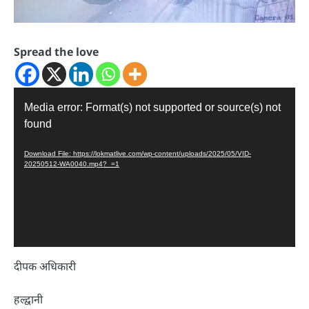
Spread the love
Video
Media error: Format(s) not supported or source(s) not
Player
found
Download File: https://lokmatlive.com/wp-content/uploads/2025/05/VID-
20250512-WA0040.mp4?_=1
दीपक अधिकारी
हल्द्वानी