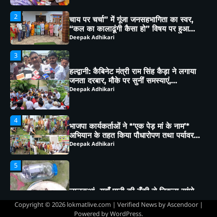
“कल का कालाढूंगी कैसा हो” विषय पर हुआ
व्यापक मंथन
Deepak Adhikari
3
हल्द्वानी: कैबिनेट मंत्री राम सिंह कैड़ा ने लगाया
जनता दरबार, मौके पर सुनीं समस्याएं,
अधिकारियों को दिए सख्त निर्देश
Deepak Adhikari
4
भाजपा कार्यकर्ताओं ने *‘एक पेड़ मां के नाम’*
अभियान के तहत किया पौधारोपण तथा पर्यावरण
संरक्षण का लिया संकल्प
Deepak Adhikari
5
लालकुआं- यहाँ पानी की टँकी से निकला सांपो
का जखीरा, मचा हड़कंप।
Deepak Adhikari
Copyright © 2026
lokmatlive.com
| Verified News by
Ascendoor
|
Powered by
WordPress
.