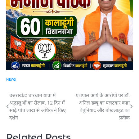
NEWS
उत्तराखंड: चारधाम यात्रा में
यशपाल आर्य के आरोपों पर डॉ.
Post
श्रद्धालुओं का सैलाब, 12 दिन में
अनिल डब्बू का पलटवार कहा
navigation
साढ़े पांच लाख से अधिक ने किए
बेबुनियाद और बोखलाहट का
दर्शन
प्रतीक
Related Posts