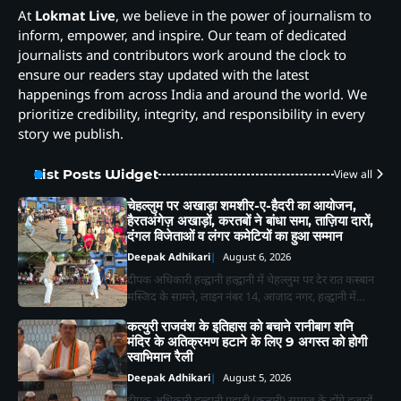
At
Lokmat Live
, we believe in the power of journalism to
inform, empower, and inspire. Our team of dedicated
journalists and contributors work around the clock to
ensure our readers stay updated with the latest
happenings from across India and around the world. We
prioritize credibility, integrity, and responsibility in every
story we publish.
List Posts Widget
View all
चेहल्लुम पर अखाड़ा शमशीर-ए-हैदरी का आयोजन,
हैरतअंगेज़ अखाड़ों, करतबों ने बांधा समा, ताज़िया दारों,
दंगल विजेताओं व लंगर कमेटियों का हुआ सम्मान
Deepak Adhikari
August 6, 2026
दीपक अधिकारी हल्द्वानी हल्द्वानी में चेहल्लुम पर देर रात कस्बान
मस्जिद के सामने, लाइन नंबर 14, आजाद नगर, हल्द्वानी में…
कत्युरी राजवंश के इतिहास को बचाने रानीबाग शनि
मंदिर के अतिक्रमण हटाने के लिए 9 अगस्त को होगी
स्वाभिमान रैली
Deepak Adhikari
August 5, 2026
दीपक अधिकारी हल्द्वानी पहाड़ी (कत्युरी) समाज के होंगे हजारों