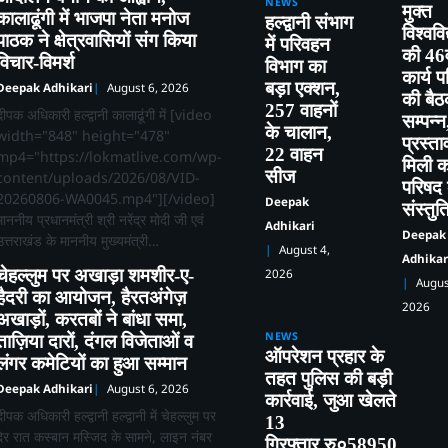
NEWS
मुक्त
कालाढूंगी में भाजपा नेता मनोज
हल्द्वानी संभाग
विश्ववि
पाठक ने क्षेत्रवासियों संग किया
में परिवहन
की 46व
विचार-विमर्श
विभाग का
कार्य 
बड़ा एक्शन,
Deepak Adhikari
August 6, 2026
की बै
257 वाहनों
दीपक अधिकारी हल्द्वानी कालाढूंगी में [video
सम्पन्
के चालान,
width="848" height="478"
प्रस्ता
22 वाहन
mp4="https://lokmatlive.com/wp-
मिली का
सीज
content/uploads/2026/08/VID-
परिषद
20260806-WA0045.mp4"][/video]
Deepak
संस्तुत
माननीय प्रधानमंत्री श्री नरेंद्र मोदी जी एवं
Adhikari
Deepak
उत्तराखंड के माननीय मुख्यमंत्री…
August 4,
Adhikar
चेहल्लुम पर अखाड़ा शमशीर-ए-
2026
Augus
हैदरी का आयोजन, हैरतअंगेज़
2026
अखाड़ों, करतबों ने बांधा समा,
NEWS
ताज़िया दारों, दंगल विजेताओं व
ऑपरेशन प्रहार के
लंगर कमेटियों का हुआ सम्मान
तहत पुलिस की बड़ी
Deepak Adhikari
August 6, 2026
कार्रवाई, जुआ खेलते
दीपक अधिकारी हल्द्वानी हल्द्वानी में चेहल्लुम पर
13
देर रात कस्बान मस्जिद के सामने, लाइन नंबर
गिरफ्तार,रु०58950