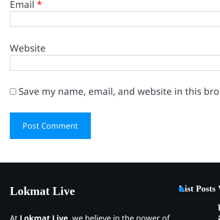
Email
*
Website
Save my name, email, and website in this br
List Posts
Lokmat Live
At
Lokmat Live
, we believe in the power of