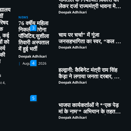
लेकर दर्जा राज्यमंत्री भावना मेहरा
द्यालय
ने मुख्यमंत्री को सौंपा विस्तृत
Deepak Adhikari
ीं
NEWS
मांगपत्र
परिषद
76 वर्षीय महिला
3
ठक
निकली कोरोना
चाय पर चर्चा” में गूंजा
न, कई
पॉजिटिव,सुशीला
जनसहभागिता का स्वर, “कल का
वों को
तिवारी अस्पताल
कालाढूंगी कैसा हो” विषय पर हुआ
Deepak Adhikari
र्य
में हुई भर्ती
व्यापक मंथन
 की
Deepak Adhikari
ि
4
August 4, 2026
हल्द्वानी: कैबिनेट मंत्री राम सिंह
कैड़ा ने लगाया जनता दरबार, मौके
i
पर सुनीं समस्याएं, अधिकारियों को
Deepak Adhikari
t 4,
दिए सख्त निर्देश
5
भाजपा कार्यकर्ताओं ने *‘एक पेड़
मां के नाम’* अभियान के तहत
किया पौधारोपण तथा पर्यावरण
Deepak Adhikari
संरक्षण का लिया संकल्प