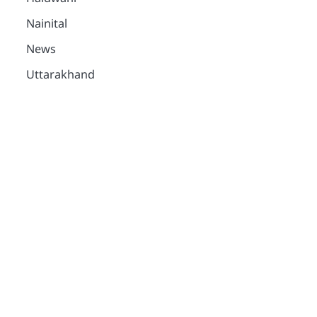
Nainital
News
Uttarakhand