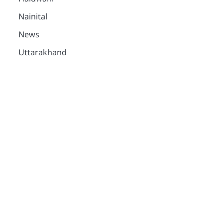
Nainital
News
Uttarakhand