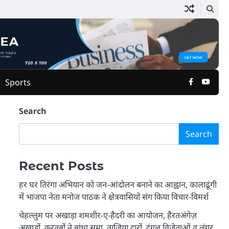
Facebook
Yout
Sports
Search
Search
Recent Posts
हर घर तिरंगा अभियान को जन-आंदोलन बनाने का आह्वान, कालाढूंगी
में भाजपा नेता मनोज पाठक ने क्षेत्रवासियों संग किया विचार-विमर्श
चेहल्लुम पर अखाड़ा शमशीर-ए-हैदरी का आयोजन, हैरतअंगेज़
अखाड़ों, करतबों ने बांधा समा, ताज़िया दारों, दंगल विजेताओं व लंगर