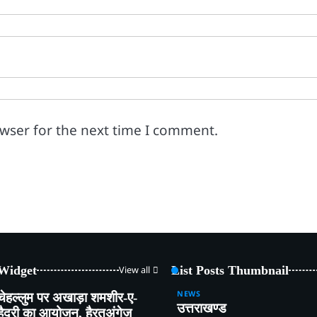
owser for the next time I comment.
 Widget
List Posts Thumbnail
View all
NEWS
चेहल्लुम पर अखाड़ा शमशीर-ए-
उत्तराखण्ड
हैदरी का आयोजन, हैरतअंगेज़