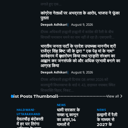
लगाते हुए एक…
कांग्रेस नेताओं पर अभद्रता के आरोप, भाजपा ने फूंका
पुतला
2
Deepak Adhikari
August 9, 2026
चेहल्लुम पर अखाड़ा शमशीर-ए-हैदरी का आयोजन,
दीपक अधिकारी हल्द्वानी हल्द्वानी में कांग्रेस की रैली के बीच
हैरतअंगेज़ अखाड़ों, करतबों ने बांधा समा, ताज़िया
सियासी घमासान थमने का नाम नहीं ले रहा है। एसएसपी…
दारों, दंगल विजेताओं व लंगर कमेटियों का हुआ
Deepak Adhikari
सम्मान
भारतीय जनता पार्टी के प्रदेश उपाध्यक्ष माननीय श्री
राजेंद्र सिंह बिष्ट जी के द्वारा ” एक पेड़ मां के नाम”
कार्यक्रम में बृक्षारोपण किया तथा प्रकृति संरक्षण का
3
आह्वान कर जनसंपर्क को और अधिक प्रभावी बनाने का
कत्युरी राजवंश के इतिहास को बचाने रानीबाग
आग्रह किया
शनि मंदिर के अतिक्रमण हटाने के लिए 9 अगस्त
को होगी स्वाभिमान रैली
Deepak Adhikari
Deepak Adhikari
August 9, 2026
दीपक अधिकारी हल्द्वानी दिनांक 08 अगस्त 2026 को
कालाढूंगी विधानसभा के वार्ड नं. 43, छड़ायल नयाबाद स्थित
4
हल्द्वानी:(बड़ी खबर)-भू-कानून उल्लंघन पर डीएम
शिवशक्ति विहार, निकट…
का बड़ा फैसला, 250 वर्ग मीटर भूमि राज्य
List Posts Thumbnail
View all
सरकार के नाम
Deepak Adhikari
NEWS
धामी सरकार के
HALDWANI
NEWS
5
UTTARAKHAND
सख्त भू कानून
हल्द्वानी में रैली
हल्द्वानी संभाग में परिवहन विभाग का बड़ा एक्शन,
देवलचौड़ बंदोबस्ती
का असर,14
के माध्यम से
257 वाहनों के चालान, 22 वाहन सीज
में हर घर तिरंगा
मामलों में
2027 के