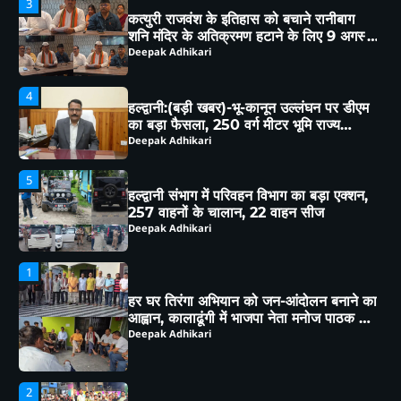
का बड़ा फैसला, 250 वर्ग मीटर भूमि राज्य
सरकार के नाम
Deepak Adhikari
5
हल्द्वानी संभाग में परिवहन विभाग का बड़ा एक्शन,
257 वाहनों के चालान, 22 वाहन सीज
Deepak Adhikari
1
हर घर तिरंगा अभियान को जन-आंदोलन बनाने का
आह्वान, कालाढूंगी में भाजपा नेता मनोज पाठक ने
क्षेत्रवासियों संग किया विचार-विमर्श
Deepak Adhikari
2
चेहल्लुम पर अखाड़ा शमशीर-ए-हैदरी का आयोजन,
हैरतअंगेज़ अखाड़ों, करतबों ने बांधा समा, ताज़िया
दारों, दंगल विजेताओं व लंगर कमेटियों का हुआ
Deepak Adhikari
सम्मान
3