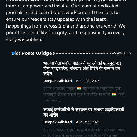
inform, empower, and inspire. Our team of dedicated
journalists and contributors work around the clock to
ensure our readers stay updated with the latest
happenings from across India and around the world. We
prioritize credibility, integrity, and responsibility in every
story we publish.
List Posts Widget
View all
भाजपा नेता मनोज पाठक ने युवाओं को एकजुट कर
दिया राष्ट्रप्रेम, संस्कार और तिरंगे के सम्मान का
संदेश
Deepak Adhikari
August 9, 2026
दीपक अधिकारी हल्द्वानी
राष्ट्रभक्ति से गूंजायमान हुआ
कालाढूंगी, तिरंगा यात्रा में गूंजा देशभक्ति का संदेश
“जहाँ
हमने जन्म…
सफाई कर्मचारियों ने सरकार पर लगाया वादाखिलाफी
का आरोप
Deepak Adhikari
August 9, 2026
दीपक अधिकारी हल्द्वानी हल्द्वानी में देवभूमि उत्तराखंड सफाई
कर्मचारी संघ ने प्रदेश सरकार पर वादाखिलाफी का आरोप