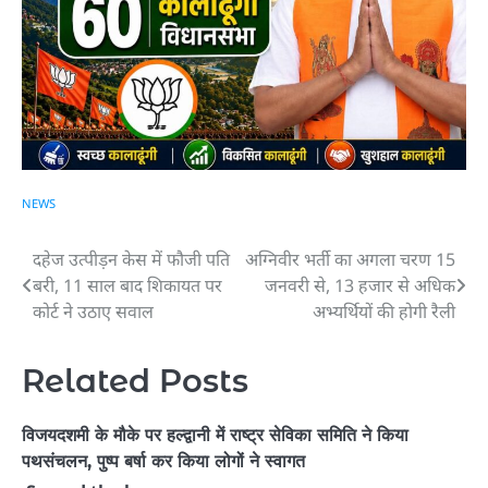
NEWS
दहेज उत्पीड़न केस में फौजी पति
अग्निवीर भर्ती का अगला चरण 15
Post
बरी, 11 साल बाद शिकायत पर
जनवरी से, 13 हजार से अधिक
navigation
कोर्ट ने उठाए सवाल
अभ्यर्थियों की होगी रैली
Related Posts
विजयदशमी के मौके पर हल्द्वानी में राष्ट्र सेविका समिति ने किया
पथसंचलन, पुष्प बर्षा कर किया लोगों ने स्वागत