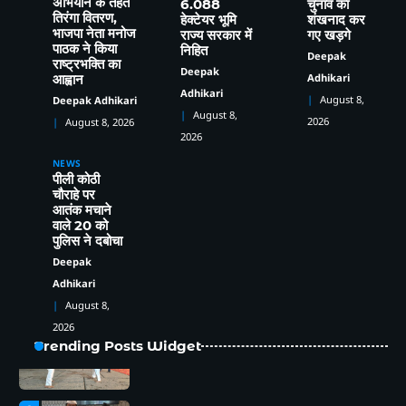
Deepak Adhikari
अभियान के तहत
6.088
चुनाव का
तिरंगा वितरण,
हेक्टेयर भूमि
शंखनाद कर
भाजपा नेता मनोज
राज्य सरकार में
गए खड़गे
1
पाठक ने किया
निहित
Deepak
राष्ट्रभक्ति का
Deepak
हर घर तिरंगा अभियान को जन-आंदोलन बनाने का
Adhikari
आह्वान
आह्वान, कालाढूंगी में भाजपा नेता मनोज पाठक ने
Adhikari
August 8,
Deepak Adhikari
क्षेत्रवासियों संग किया विचार-विमर्श
Deepak Adhikari
August 8,
2026
August 8, 2026
2026
NEWS
2
पीली कोठी
चौराहे पर
चेहल्लुम पर अखाड़ा शमशीर-ए-हैदरी का आयोजन,
आतंक मचाने
हैरतअंगेज़ अखाड़ों, करतबों ने बांधा समा, ताज़िया
वाले 20 को
दारों, दंगल विजेताओं व लंगर कमेटियों का हुआ
Deepak Adhikari
पुलिस ने दबोचा
सम्मान
Deepak
Adhikari
3
कत्युरी राजवंश के इतिहास को बचाने रानीबाग
August 8,
शनि मंदिर के अतिक्रमण हटाने के लिए 9 अगस्त
2026
को होगी स्वाभिमान रैली
Deepak Adhikari
Trending Posts Widget
4
हल्द्वानी:(बड़ी खबर)-भू-कानून उल्लंघन पर डीएम