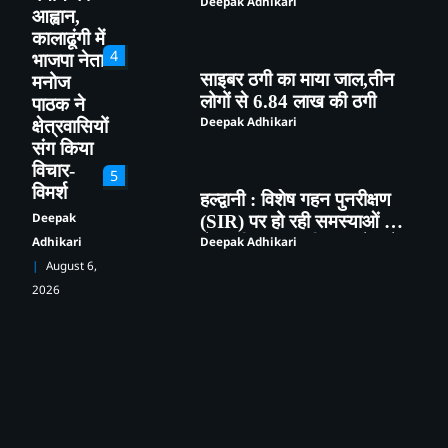
गिरफ्तार
Deepak Adhikari
आह्वान,
कालाढूंगी में
4
भाजपा नेता
साइबर ठगी का माया जाल,तीन
मनोज
लोगों से 6.84 लाख की ठगी
पाठक ने
Deepak Adhikari
क्षेत्रवासियों
संग किया
विचार-
5
विमर्श
हल्द्वानी : विशेष गहन पुनरीक्षण
Deepak
(SIR) पर हो रही समस्याओं को
लेकर विधायक सुमित हृदयेश ने
Deepak Adhikari
Adhikari
सिटी मजिस्ट्रेट से की चर्चा
August 6,
2026
1
76 वर्षीय महिला निकली कोरोना
पॉजिटिव,सुशीला तिवारी अस्पताल
में हुई भर्ती
Deepak Adhikari
2
ऑपरेशन प्रहार के तहत पुलिस