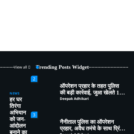
5
हल्द्वानी : विशेष गहन पुनरीक्षण
(SIR) पर हो रही समस्याओं को
लेकर विधायक सुमित हृदयेश ने
Deepak Adhikari
सिटी मजिस्ट्रेट से की चर्चा
1
76 वर्षीय महिला निकली कोरोना
पॉजिटिव,सुशीला तिवारी अस्पताल
में हुई भर्ती
Deepak Adhikari
Trending Posts Widget
View all
2
ऑपरेशन प्रहार के तहत पुलिस
की बड़ी कार्रवाई, जुआ खेलते 13
NEWS
गिरफ्तार,रु०58950 नकद बरामद
Deepak Adhikari
हर घर
तिरंगा
अभियान
3
को जन-
नैनीताल पुलिस का ऑपरेशन
आंदोलन
प्रहार, अवैध तमंचे के साथ प्रिंस
बनाने का