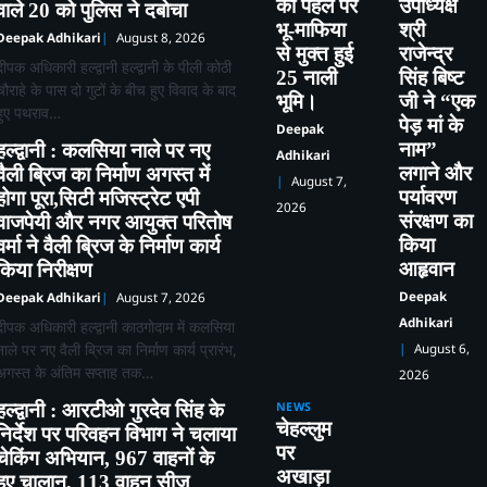
की पहल पर
उपाध्यक्ष
वाले 20 को पुलिस ने दबोचा
भू-माफिया
श्री
Deepak Adhikari
August 8, 2026
से मुक्त हुई
राजेन्द्र
दीपक अधिकारी हल्द्वानी हल्द्वानी के पीली कोठी
25 नाली
सिंह बिष्ट
चौराहे के पास दो गुटों के बीच हुए विवाद के बाद
भूमि।
जी ने “एक
हुए पथराव…
पेड़ मां के
Deepak
नाम”
हल्द्वानी : कलसिया नाले पर नए
Adhikari
लगाने और
वैली ब्रिज का निर्माण अगस्त में
August 7,
पर्यावरण
होगा पूरा,सिटी मजिस्ट्रेट एपी
2026
संरक्षण का
वाजपेयी और नगर आयुक्त परितोष
किया
वर्मा ने वैली ब्रिज के निर्माण कार्य
आहृवान
किया निरीक्षण
Deepak
Deepak Adhikari
August 7, 2026
Adhikari
दीपक अधिकारी हल्द्वानी काठगोदाम में कलसिया
नाले पर नए वैली ब्रिज का निर्माण कार्य प्रारंभ,
August 6,
अगस्त के अंतिम सप्ताह तक…
2026
हल्द्वानी : आरटीओ गुरदेव सिंह के
NEWS
चेहल्लुम
निर्देश पर परिवहन विभाग ने चलाया
पर
चेकिंग अभियान, 967 वाहनों के
अखाड़ा
हुए चालान, 113 वाहन सीज