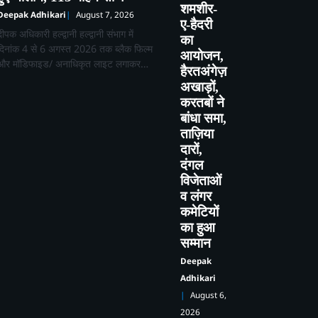
शमशीर-
Deepak Adhikari
August 7, 2026
ए-हैदरी
दीपक अधिकारी हल्द्वानी हल्द्वानी संभाग में
का
दिनांक 4 से 6 अगस्त 2026 तक ब्लैक फिल्म
आयोजन,
और मॉडिफाइड/ अनाधिकृत लाइट लगाकर…
हैरतअंगेज़
अखाड़ों,
करतबों ने
बांधा समा,
ताज़िया
दारों,
दंगल
विजेताओं
व लंगर
कमेटियों
का हुआ
सम्मान
Deepak
Adhikari
August 6,
2026