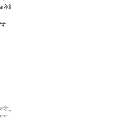
आरोपी
ोपी
रेंगे
्याय”