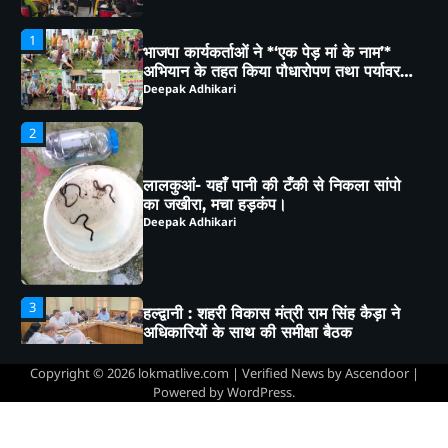
2
लालकुआं- यहाँ पानी की टँकी से निकला सांपो
का जखीरा, मचा हड़कंप।
Deepak Adhikari
3
हल्द्वानी : शहरी विकास मंत्री राम सिंह कैड़ा ने
अधिकारियों के साथ की समीक्षा बैठक
Deepak Adhikari
4
हल्द्वानी: तीनपानी में चापड़-छुरे से हमला करने
वाले गौरव, सौरभ और सचिन गिरफ्तार, पुलिस ने
भेजा जेल
Deepak Adhikari
Copyright © 2026
lokmatlive.com
| Verified News by
Ascendoor
|
Powered by
WordPress
.
5