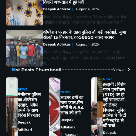
तिवारी अस्पताल में हुई भर्ती
Deepak Adhikari
August 4, 2026
दीपक अधिकारी हल्द्वानी शहर में एक 76 वर्षीय महिला कोरोना
पॉजिटिव पाई गई है। महिला को सुशीला तिवारी अस्पताल में…
ऑपरेशन प्रहार के तहत पुलिस की बड़ी कार्रवाई, जुआ
खेलते 13 गिरफ्तार,रु०58950 नकद बरामद
Deepak Adhikari
August 4, 2026
दीपक अधिकारी हल्द्वानी हल्द्वानी में एसएसपी नैनीताल डॉ.
मंजुनाथ टीसी द्वारा ऑपरेशन प्रहार के तहत में दिए गए निर्देशों
के…
List Posts Thumbnail
View all
NEWS
हल्द्वानी : विशेष
गहन पुनरीक्षण
NEWS
NEWS
नैनीताल पुलिस
(SIR) पर हो
2
साइबर ठगी का
का ऑपरेशन
रही समस्याओं
माया जाल,तीन
प्रहार, अवैध
को लेकर
लोगों से 6.84
तमंचे के साथ
विधायक सुमित
लालकुआं- यहाँ पानी की टँकी से निकला सांपो
लाख की ठगी
प्रिंस गिरफ्तार
हृदयेश ने सिटी
का जखीरा, मचा हड़कंप।
Deepak
मजिस्ट्रेट से
Deepak
Deepak Adhikari
की चर्चा
Adhikari
Adhikari
Deepak
August 4,