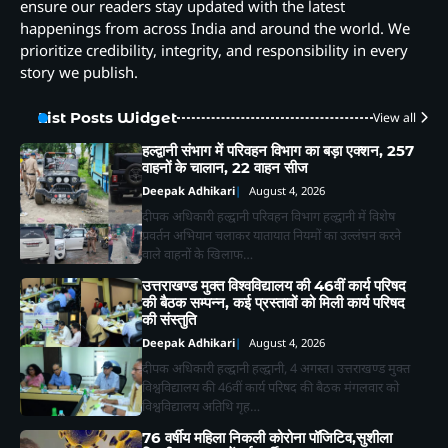
ensure our readers stay updated with the latest
happenings from across India and around the world. We
prioritize credibility, integrity, and responsibility in every
story we publish.
List Posts Widget
View all
हल्द्वानी संभाग में परिवहन विभाग का बड़ा एक्शन, 257
वाहनों के चालान, 22 वाहन सीज
Deepak Adhikari
August 4, 2026
दीपक अधिकारी हल्द्वानी परिवहन विभाग हल्द्वानी में विशेष
प्रवर्तन अभियान चलाकर यातायात नियमों का उल्लंघन करने
वाले वाहनों के खिलाफ…
उत्तराखण्ड मुक्त विश्वविद्यालय की 46वीं कार्य परिषद
की बैठक सम्पन्न, कई प्रस्तावों को मिली कार्य परिषद
की संस्तुति
Deepak Adhikari
August 4, 2026
दीपक अधिकारी हल्द्वानी हल्द्वानी, 4 अगस्त। उत्तराखण्ड मुक्त
विश्वविद्यालय की 46वीं कार्य परिषद की बैठक मंगलवार को
विश्वविद्यालय अतिथि गृह…
76 वर्षीय महिला निकली कोरोना पॉजिटिव,सुशीला