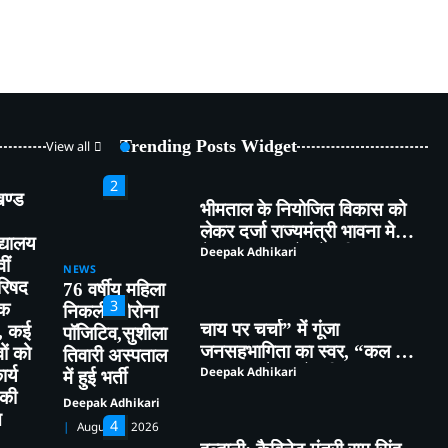
किया पौधारोपण तथा पर्यावरण
Deepak Adhikari
संरक्षण का लिया संकल्प
1
कांग्रेस ने पार्टी के लिए समर्पित
संदीप पांडे को बनाया जिला
महासचिव
Deepak Adhikari
Trending Posts Widget
View all
2
खण्ड
भीमताल के नियोजित विकास को
लेकर दर्जा राज्यमंत्री भावना मेहरा
द्यालय
ने मुख्यमंत्री को सौंपा विस्तृत
Deepak Adhikari
ीं
NEWS
मांगपत्र
परिषद
76 वर्षीय महिला
3
ठक
निकली कोरोना
चाय पर चर्चा” में गूंजा
न, कई
पॉजिटिव,सुशीला
जनसहभागिता का स्वर, “कल का
वों को
तिवारी अस्पताल
कालाढूंगी कैसा हो” विषय पर हुआ
Deepak Adhikari
र्य
में हुई भर्ती
व्यापक मंथन
 की
Deepak Adhikari
ि
4
August 4, 2026