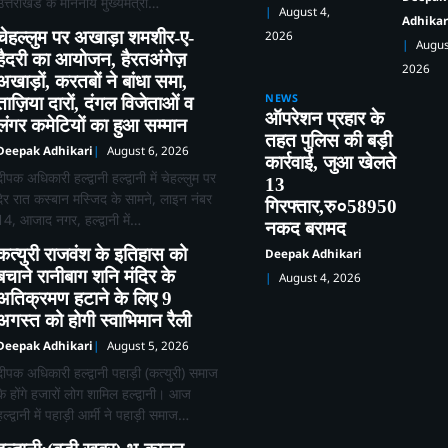
उत्तराखंड के माननीय मुख्यमंत्री…
August 4,
Adhikar
चेहल्लुम पर अखाड़ा शमशीर-ए-
2026
Augus
हैदरी का आयोजन, हैरतअंगेज़
2026
अखाड़ों, करतबों ने बांधा समा,
NEWS
ताज़िया दारों, दंगल विजेताओं व
ऑपरेशन प्रहार के
लंगर कमेटियों का हुआ सम्मान
तहत पुलिस की बड़ी
Deepak Adhikari
August 6, 2026
कार्रवाई, जुआ खेलते
दीपक अधिकारी हल्द्वानी हल्द्वानी में चेहल्लुम पर
13
देर रात कस्बान मस्जिद के सामने, लाइन नंबर
गिरफ्तार,रु०58950
14, आजाद नगर, हल्द्वानी में…
नकद बरामद
कत्युरी राजवंश के इतिहास को
Deepak Adhikari
बचाने रानीबाग शनि मंदिर के
August 4, 2026
अतिक्रमण हटाने के लिए 9
अगस्त को होगी स्वाभिमान रैली
Deepak Adhikari
August 5, 2026
दीपक अधिकारी हल्द्वानी पहाड़ी (कत्युरी) समाज
के होंगे हजारों लोग शामिल हल्द्वानी। आज
हल्द्वानी में पहाड़ी आर्मी ने पहाड़ी समाज…