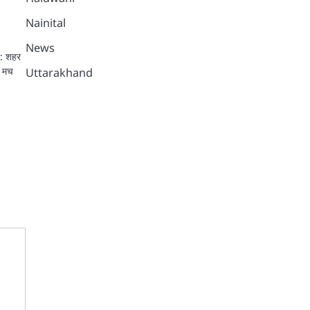
Nainital
News
श: शहर
प मच
Uttarakhand