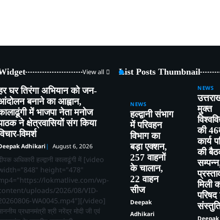
 Widget
List Posts Thumbnail
View all
NEWS
हर घर तिरंगा अभियान को जन-
उत्तरा
आंदोलन बनाने का आह्वान,
NEWS
मुक्त
कालाढूंगी में भाजपा नेता मनोज
हल्द्वानी संभाग
विश्ववि
पाठक ने क्षेत्रवासियों संग किया
में परिवहन
की 46व
विचार-विमर्श
विभाग का
कार्य 
बड़ा एक्शन,
Deepak Adhikari
August 6, 2026
की बै
257 वाहनों
दीपक अधिकारी हल्द्वानी कालाढूंगी में [video
सम्पन्
के चालान,
width="848" height="478"
प्रस्ता
22 वाहन
mp4="https://lokmatlive.com/wp-
मिली का
सीज
content/uploads/2026/08/VID-
परिषद
20260806-WA0045.mp4"][/video]
Deepak
संस्तुत
माननीय प्रधानमंत्री श्री नरेंद्र मोदी जी एवं
Adhikari
Deepak