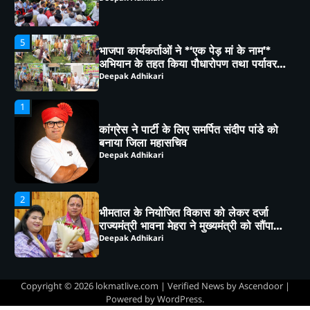
1
कांग्रेस ने पार्टी के लिए समर्पित संदीप पांडे को
बनाया जिला महासचिव
Deepak Adhikari
2
भीमताल के नियोजित विकास को लेकर दर्जा
राज्यमंत्री भावना मेहरा ने मुख्यमंत्री को सौंपा
विस्तृत मांगपत्र
Deepak Adhikari
3
चाय पर चर्चा” में गूंजा जनसहभागिता का स्वर,
“कल का कालाढूंगी कैसा हो” विषय पर हुआ
व्यापक मंथन
Deepak Adhikari
4
हल्द्वानी: कैबिनेट मंत्री राम सिंह कैड़ा ने लगाया
जनता दरबार, मौके पर सुनीं समस्याएं,
अधिकारियों को दिए सख्त निर्देश
Deepak Adhikari
Copyright © 2026
lokmatlive.com
| Verified News by
Ascendoor
|
Powered by
WordPress
.