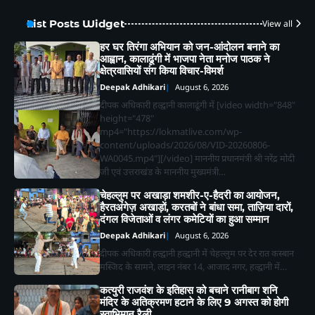
List Posts Widget
View all
हर घर तिरंगा अभियान को जन-आंदोलन बनाने का
आह्वान, कालाढूंगी में भाजपा नेता मनोज पाठक ने
क्षेत्रवासियों संग किया विचार-विमर्श
Deepak Adhikari
August 6, 2026
दीपक अधिकारी हल्द्वानी कालाढूंगी में [video width="848"
height="478"
mp4="https://lokmatlive.com/wp-
content/uploads/2026/08/VID-20260806-
WA0045.mp4"][/video] माननीय प्रधानमंत्री श्री नरेंद्र मोदी
जी एवं उत्तराखंड के माननीय मुख्यमंत्री…
चेहल्लुम पर अखाड़ा शमशीर-ए-हैदरी का आयोजन,
हैरतअंगेज़ अखाड़ों, करतबों ने बांधा समा, ताज़िया दारों,
दंगल विजेताओं व लंगर कमेटियों का हुआ सम्मान
Deepak Adhikari
August 6, 2026
दीपक अधिकारी हल्द्वानी हल्द्वानी में चेहल्लुम पर देर रात कस्बान
मस्जिद के सामने, लाइन नंबर 14, आजाद नगर, हल्द्वानी में…
2
कत्युरी राजवंश के इतिहास को बचाने रानीबाग शनि
भीमताल के नियोजित विकास को लेकर दर्जा
मंदिर के अतिक्रमण हटाने के लिए 9 अगस्त को होगी
राज्यमंत्री भावना मेहरा ने मुख्यमंत्री को सौंपा
स्वाभिमान रैली