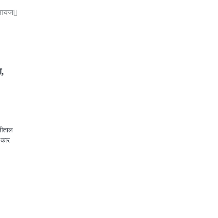
 जायज
ा,
ैनीताल
ा कार