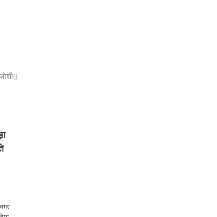
 जोशी
़ा
ति
 नगर
हिया