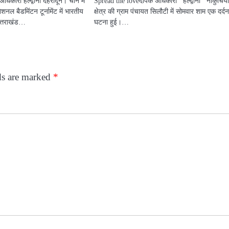
कारी हल्द्वानी देहरादून। चीन में
Spread the loveदीपक अधिकारी हल्द्वानी नौकुचिय
ल बैडमिंटन टूर्नामेंट में भारतीय
क्षेत्र की ग्राम पंचायत सिलौटी में सोमवार शाम एक दर्द
त्तराखंड…
घटना हुई।…
ds are marked
*