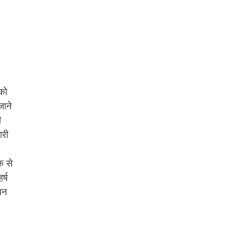
 को
जाने
ी
ारी
क से
र्ष
ापन