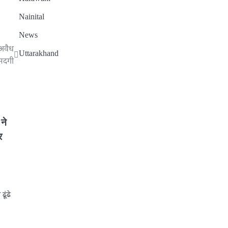
Nainital
News
 अवैध
Uttarakhand
मदगी
ने
र
ढूंढे