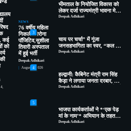
खण्ड
मांगपत्र
द्यालय
3
ीं
चाय पर चर्चा” में गूंजा
NEWS
परिषद
जनसहभागिता का स्वर, “कल का
76 वर्षीय महिला
ठक
कालाढूंगी कैसा हो” विषय पर हुआ
निकली कोरोना
Deepak Adhikari
न, कई
व्यापक मंथन
पॉजिटिव,सुशीला
वों को
तिवारी अस्पताल
4
र्य
में हुई भर्ती
हल्द्वानी: कैबिनेट मंत्री राम सिंह
 की
Deepak Adhikari
कैड़ा ने लगाया जनता दरबार, मौके
ि
August 4, 2026
पर सुनीं समस्याएं, अधिकारियों को
Deepak Adhikari
दिए सख्त निर्देश
i
5
 4,
भाजपा कार्यकर्ताओं ने *‘एक पेड़
मां के नाम’* अभियान के तहत
किया पौधारोपण तथा पर्यावरण
Deepak Adhikari
संरक्षण का लिया संकल्प
1
कांग्रेस ने पार्टी के लिए समर्पित