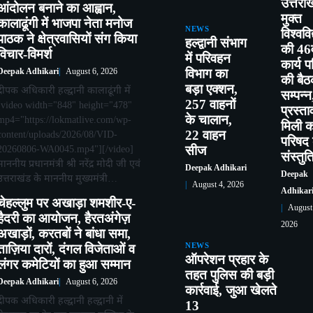
उत्तरा
आंदोलन बनाने का आह्वान,
मुक्त
कालाढूंगी में भाजपा नेता मनोज
NEWS
विश्ववि
पाठक ने क्षेत्रवासियों संग किया
हल्द्वानी संभाग
की 46व
विचार-विमर्श
में परिवहन
कार्य 
विभाग का
Deepak Adhikari
August 6, 2026
की बै
बड़ा एक्शन,
दीपक अधिकारी हल्द्वानी कालाढूंगी में
सम्पन्
257 वाहनों
[video width="848" height="478"
प्रस्ता
के चालान,
mp4="https://lokmatlive.com/wp-
मिली का
22 वाहन
content/uploads/2026/08/VID-
परिषद
20260806-WA0045.mp4"][/video]
सीज
संस्तुत
माननीय प्रधानमंत्री श्री नरेंद्र मोदी जी एवं
Deepak Adhikari
Deepak
उत्तराखंड के माननीय मुख्यमंत्री…
August 4, 2026
Adhikar
चेहल्लुम पर अखाड़ा शमशीर-ए-
August
हैदरी का आयोजन, हैरतअंगेज़
2026
अखाड़ों, करतबों ने बांधा समा,
ताज़िया दारों, दंगल विजेताओं व
NEWS
ऑपरेशन प्रहार के
लंगर कमेटियों का हुआ सम्मान
तहत पुलिस की बड़ी
Deepak Adhikari
August 6, 2026
कार्रवाई, जुआ खेलते
दीपक अधिकारी हल्द्वानी हल्द्वानी में
13