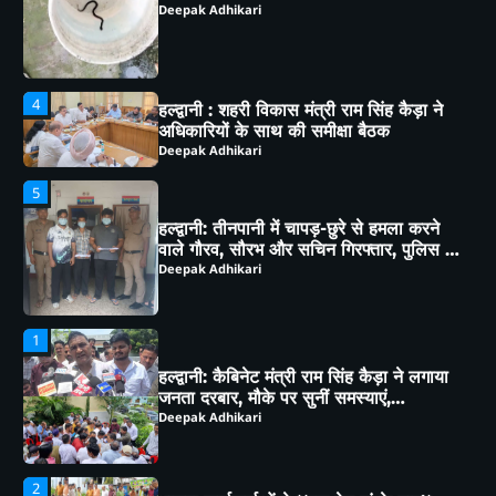
4
हल्द्वानी : शहरी विकास मंत्री राम सिंह कैड़ा ने
अधिकारियों के साथ की समीक्षा बैठक
Deepak Adhikari
5
हल्द्वानी: तीनपानी में चापड़-छुरे से हमला करने
वाले गौरव, सौरभ और सचिन गिरफ्तार, पुलिस ने
भेजा जेल
Deepak Adhikari
1
हल्द्वानी: कैबिनेट मंत्री राम सिंह कैड़ा ने लगाया
जनता दरबार, मौके पर सुनीं समस्याएं,
अधिकारियों को दिए सख्त निर्देश
Deepak Adhikari
2
भाजपा कार्यकर्ताओं ने *‘एक पेड़ मां के नाम’*
अभियान के तहत किया पौधारोपण तथा पर्यावरण
संरक्षण का लिया संकल्प
Deepak Adhikari