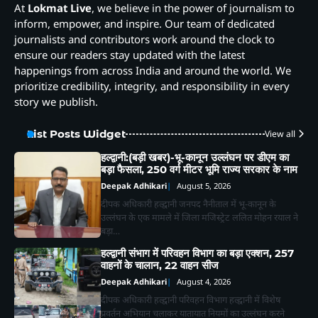
At
Lokmat Live
, we believe in the power of journalism to
inform, empower, and inspire. Our team of dedicated
journalists and contributors work around the clock to
ensure our readers stay updated with the latest
happenings from across India and around the world. We
prioritize credibility, integrity, and responsibility in every
story we publish.
List Posts Widget
View all
हल्द्वानी:(बड़ी खबर)-भू-कानून उल्लंघन पर डीएम का
बड़ा फैसला, 250 वर्ग मीटर भूमि राज्य सरकार के नाम
Deepak Adhikari
August 5, 2026
दीपक अधिकारी हल्द्वानी जनपद नैनीताल में भू-कानून के
उल्लंघन के एक मामले में जिला मजिस्ट्रेट ललित मोहन रयाल ने
बड़ा…
हल्द्वानी संभाग में परिवहन विभाग का बड़ा एक्शन, 257
वाहनों के चालान, 22 वाहन सीज
Deepak Adhikari
August 4, 2026
दीपक अधिकारी हल्द्वानी परिवहन विभाग हल्द्वानी में विशेष
प्रवर्तन अभियान चलाकर यातायात नियमों का उल्लंघन करने