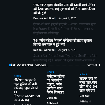
उत्तराखण्ड मुक्त विश्वविद्यालय की 46वीं कार्य परिषद
2
भाजपा कार्यकर्ताओं ने *‘एक पेड़ मां के नाम’*
की बैठक सम्पन्न, कई प्रस्तावों को मिली कार्य परिषद
अभियान के तहत किया पौधारोपण तथा पर्यावरण
की संस्तुति
संरक्षण का लिया संकल्प
Deepak Adhikari
Deepak Adhikari
August 4, 2026
दीपक अधिकारी हल्द्वानी हल्द्वानी, 4 अगस्त। उत्तराखण्ड मुक्त
3
विश्वविद्यालय की 46वीं कार्य परिषद की बैठक मंगलवार को
विश्वविद्यालय अतिथि गृह…
लालकुआं- यहाँ पानी की टँकी से निकला सांपो
76 वर्षीय महिला निकली कोरोना पॉजिटिव,सुशीला
का जखीरा, मचा हड़कंप।
तिवारी अस्पताल में हुई भर्ती
Deepak Adhikari
Deepak Adhikari
August 4, 2026
दीपक अधिकारी हल्द्वानी शहर में एक 76 वर्षीय महिला कोरोना
पॉजिटिव पाई गई है। महिला को सुशीला तिवारी अस्पताल में…
List Posts Thumbnail
View all
4
हल्द्वानी : शहरी विकास मंत्री राम सिंह कैड़ा ने
NEWS
अधिकारियों के साथ की समीक्षा बैठक
NEWS
NEWS
नैनीताल पुलिस
Deepak Adhikari
साइबर ठगी का
ऑपरेशन प्रहार के
का ऑपरेशन
माया जाल,तीन
तहत पुलिस की बड़ी
प्रहार, अवैध
लोगों से 6.84
5
कार्रवाई, जुआ खेलते
तमंचे के साथ
लाख की ठगी
13
प्रिंस गिरफ्तार
हल्द्वानी: तीनपानी में चापड़-छुरे से हमला करने
गिरफ्तार,रु०58950
Deepak
Deepak
वाले गौरव, सौरभ और सचिन गिरफ्तार, पुलिस ने
नकद बरामद
Adhikari
भेजा जेल
Deepak Adhikari
Adhikari