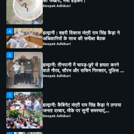
4
हल्द्वानी : शहरी विकास मंत्री राम सिंह कैड़ा ने
अधिकारियों के साथ की समीक्षा बैठक
Deepak Adhikari
5
हल्द्वानी: तीनपानी में चापड़-छुरे से हमला करने
वाले गौरव, सौरभ और सचिन गिरफ्तार, पुलिस ने
भेजा जेल
Deepak Adhikari
1
हल्द्वानी: कैबिनेट मंत्री राम सिंह कैड़ा ने लगाया
जनता दरबार, मौके पर सुनीं समस्याएं,
अधिकारियों को दिए सख्त निर्देश
Deepak Adhikari
2
भाजपा कार्यकर्ताओं ने *‘एक पेड़ मां के नाम’*
अभियान के तहत किया पौधारोपण तथा पर्यावरण
संरक्षण का लिया संकल्प
Deepak Adhikari