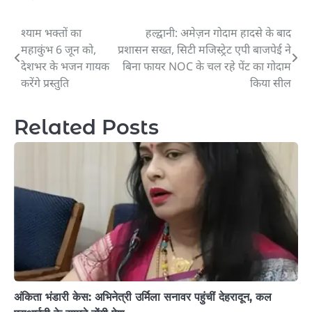
श्याम भक्तों का
हल्द्वानी: अमेज़न गोदाम हादसे के बाद
Post
महाकुंभ 6 जून को,
प्रशासन सख्त, सिटी मजिस्ट्रेट एपी बाजपेई ने
navigation
देशभर के भजन गायक
बिना फायर NOC के चल रहे पेंट का गोदाम
करेंगे प्रस्तुति
किया सील
Related Posts
अंकिता भंडारी केस: अभिनेत्री उर्मिला सनावर पहुंचीं देहरादून, कल