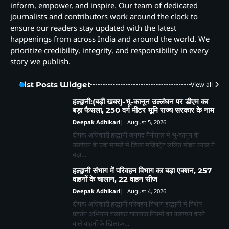
inform, empower, and inspire. Our team of dedicated
journalists and contributors work around the clock to
ensure our readers stay updated with the latest
happenings from across India and around the world. We
prioritize credibility, integrity, and responsibility in every
story we publish.
List Posts Widget
View all
हल्द्वानी:(बड़ी खबर)-भू-कानून उल्लंघन पर डीएम का
बड़ा फैसला, 250 वर्ग मीटर भूमि राज्य सरकार के नाम
Deepak Adhikari
August 5, 2026
दीपक अधिकारी हल्द्वानी जनपद नैनीताल में भू-कानून के
उल्लंघन के एक मामले में जिला मजिस्ट्रेट ललित मोहन रयाल ने
बड़ा…
हल्द्वानी संभाग में परिवहन विभाग का बड़ा एक्शन, 257
वाहनों के चालान, 22 वाहन सीज
Deepak Adhikari
August 4, 2026
दीपक अधिकारी हल्द्वानी परिवहन विभाग हल्द्वानी में विशेष
प्रवर्तन अभियान चलाकर यातायात नियमों का उल्लंघन करने
वाले वाहनों के खिलाफ…