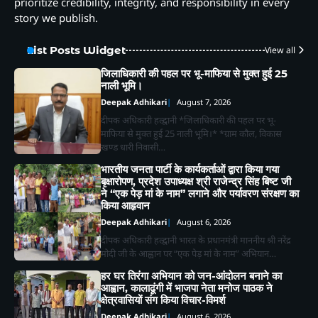
prioritize credibility, integrity, and responsibility in every
story we publish.
List Posts Widget
View all
जिलाधिकारी की पहल पर भू-माफिया से मुक्त हुई 25
नाली भूमि।
Deepak Adhikari
August 7, 2026
दीपक अधिकारी हल्द्वानी *जिलाधिकारी की पहल पर भू-
माफिया से मुक्त हुई 25 नाली भूमि।* *ग्राम कौल, विकास
खण्ड धारी निवासी…
भारतीय जनता पार्टी के कार्यकर्ताओं द्वारा किया गया
बृक्षारोपण, प्रदेश उपाध्यक्ष श्री राजेन्द्र सिंह बिष्ट जी
ने “एक पेड़ मां के नाम” लगाने और पर्यावरण संरक्षण का
किया आहृवान
Deepak Adhikari
August 6, 2026
दीपक अधिकारी हल्द्वानी भारत के प्रधानमंत्री माननीय श्री नरेंद्र
मोदी जी के आह्वान पर “एक पेड़ मां के नाम” अभियान…
हर घर तिरंगा अभियान को जन-आंदोलन बनाने का
आह्वान, कालाढूंगी में भाजपा नेता मनोज पाठक ने
क्षेत्रवासियों संग किया विचार-विमर्श
Deepak Adhikari
August 6, 2026