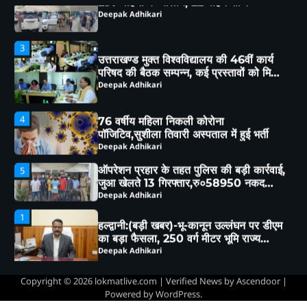
3
उत्तराखण्ड मुक्त विश्वविद्यालय की 46वीं कार्य
परिषद की बैठक सम्पन्न, कई प्रस्तावों को मिली
कार्य परिषद की संस्तुति
Deepak Adhikari
4
76 वर्षीय महिला निकली कोरोना
पॉजिटिव,सुशीला तिवारी अस्पताल में हुई भर्ती
Deepak Adhikari
ऑपरेशन प्रहार के तहत पुलिस की बड़ी कार्रवाई,
5
जुआ खेलते 13 गिरफ्तार,रु०58950 नकद
बरामद
Deepak Adhikari
1
हल्द्वानी:(बड़ी खबर)-भू-कानून उल्लंघन पर डीएम
का बड़ा फैसला, 250 वर्ग मीटर भूमि राज्य
सरकार के नाम
Deepak Adhikari
2
हल्द्वानी संभाग में परिवहन विभाग का बड़ा एक्शन,
257 वाहनों के चालान, 22 वाहन सीज
Deepak Adhikari
Copyright © 2026
lokmatlive.com
| Verified News by
Ascendoor
|
Powered by
WordPress
.