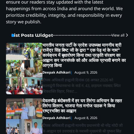
ensure our readers stay updated with the latest
happenings from across India and around the world. We
prioritize credibility, integrity, and responsibility in every
story we publish.
List Posts Widget
View all
भारतीय जनता पार्टी के प्रदेश उपाध्यक्ष माननीय श्री
राजेंद्र सिंह बिष्ट जी के द्वारा ” एक पेड़ मां के नाम”
कार्यक्रम में बृक्षारोपण किया तथा प्रकृति संरक्षण का
आह्वान कर जनसंपर्क को और अधिक प्रभावी बनाने का
आग्रह किया
Deepak Adhikari
August 9, 2026
दीपक अधिकारी हल्द्वानी दिनांक 08 अगस्त 2026 को
कालाढूंगी विधानसभा के वार्ड नं. 43, छड़ायल नयाबाद स्थित
शिवशक्ति विहार, निकट…
देवलचौड़ बंदोबस्ती में हर घर तिरंगा अभियान के तहत
तिरंगा वितरण, भाजपा नेता मनोज पाठक ने किया
राष्ट्रभक्ति का आह्वान
Deepak Adhikari
August 8, 2026
दीपक अधिकारी हल्द्वानी माननीय प्रधानमंत्री श्री नरेंद्र मोदी जी
के आह्वान एवं उत्तराखंड के यशस्वी मुख्यमंत्री श्री पुष्कर सिंह