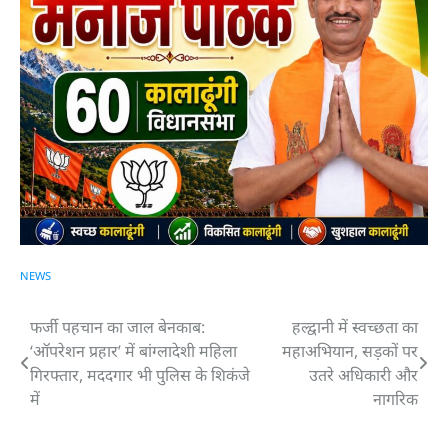
NEWS
फर्जी पहचान का जाल बेनकाब:
हल्द्वानी में स्वच्छता का
Post
‘ऑपरेशन प्रहार’ में बांग्लादेशी महिला
महाअभियान, सड़कों पर
navigation
गिरफ्तार, मददगार भी पुलिस के शिकंजे
उतरे अधिकारी और
में
नागरिक