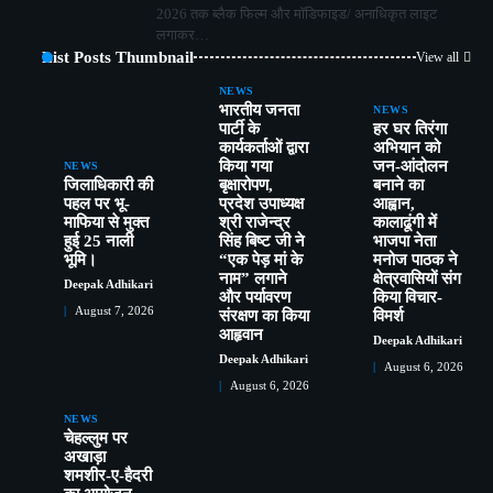
2026 तक ब्लैक फिल्म और मॉडिफाइड/ अनाधिकृत लाइट
लगाकर…
List Posts Thumbnail
View all
NEWS
भारतीय जनता
NEWS
पार्टी के
हर घर तिरंगा
कार्यकर्ताओं द्वारा
अभियान को
किया गया
जन-आंदोलन
NEWS
जिलाधिकारी की
बृक्षारोपण,
बनाने का
पहल पर भू-
प्रदेश उपाध्यक्ष
आह्वान,
माफिया से मुक्त
श्री राजेन्द्र
कालाढूंगी में
हुई 25 नाली
सिंह बिष्ट जी ने
भाजपा नेता
भूमि।
“एक पेड़ मां के
मनोज पाठक ने
नाम” लगाने
क्षेत्रवासियों संग
Deepak Adhikari
और पर्यावरण
किया विचार-
August 7, 2026
संरक्षण का किया
विमर्श
आहृवान
Deepak Adhikari
Deepak Adhikari
August 6, 2026
ऑपरेशन प्रहार के तहत पुलिस की बड़ी कार्रवाई,
2
August 6, 2026
जुआ खेलते 13 गिरफ्तार,रु०58950 नकद बरामद
Deepak Adhikari
NEWS
चेहल्लुम पर
नैनीताल पुलिस का ऑपरेशन प्रहार, अवैध तमंचे के
3
अखाड़ा
साथ प्रिंस गिरफ्तार
शमशीर-ए-हैदरी
Deepak Adhikari