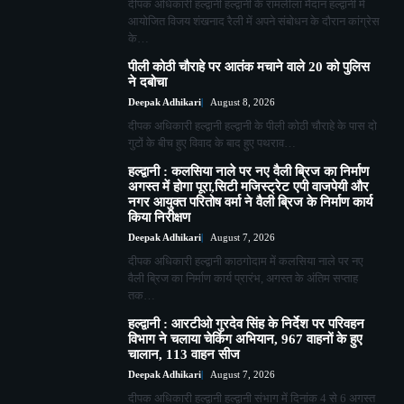
दीपक अधिकारी हल्द्वानी हल्द्वानी के रामलीला मैदान हल्द्वानी में
आयोजित विजय शंखनाद रैली में अपने संबोधन के दौरान कांग्रेस
के…
पीली कोठी चौराहे पर आतंक मचाने वाले 20 को पुलिस
ने दबोचा
Deepak Adhikari
August 8, 2026
दीपक अधिकारी हल्द्वानी हल्द्वानी के पीली कोठी चौराहे के पास दो
गुटों के बीच हुए विवाद के बाद हुए पथराव…
हल्द्वानी : कलसिया नाले पर नए वैली ब्रिज का निर्माण
अगस्त में होगा पूरा,सिटी मजिस्ट्रेट एपी वाजपेयी और
नगर आयुक्त परितोष वर्मा ने वैली ब्रिज के निर्माण कार्य
किया निरीक्षण
Deepak Adhikari
August 7, 2026
दीपक अधिकारी हल्द्वानी काठगोदाम में कलसिया नाले पर नए
वैली ब्रिज का निर्माण कार्य प्रारंभ, अगस्त के अंतिम सप्ताह
तक…
हल्द्वानी : आरटीओ गुरदेव सिंह के निर्देश पर परिवहन
विभाग ने चलाया चेकिंग अभियान, 967 वाहनों के हुए
चालान, 113 वाहन सीज
Deepak Adhikari
August 7, 2026
दीपक अधिकारी हल्द्वानी हल्द्वानी संभाग में दिनांक 4 से 6 अगस्त