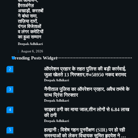
का आयोजन,
हैरतअंगेज़
साइबर ठगी का माया जाल,तीन लोगों से 6.84 लाख
4
अखाड़ों, करतबों
की ठगी
ने बांधा समा,
Deepak Adhikari
ताज़िया दारों,
दंगल विजेताओं
हल्द्वानी : विशेष गहन पुनरीक्षण (SIR) पर हो रही
5
व लंगर कमेटियों
समस्याओं को लेकर विधायक सुमित हृदयेश ने सिटी
का हुआ सम्मान
मजिस्ट्रेट से की चर्चा
Deepak Adhikari
Deepak Adhikari
76 वर्षीय महिला निकली कोरोना पॉजिटिव,सुशीला
1
August 6, 2026
तिवारी अस्पताल में हुई भर्ती
Trending Posts Widget
Deepak Adhikari
ऑपरेशन प्रहार के तहत पुलिस की बड़ी कार्रवाई,
2
जुआ खेलते 13 गिरफ्तार,रु०58950 नकद बरामद
Deepak Adhikari
नैनीताल पुलिस का ऑपरेशन प्रहार, अवैध तमंचे के
3
साथ प्रिंस गिरफ्तार
Deepak Adhikari
साइबर ठगी का माया जाल,तीन लोगों से 6.84 लाख
4
की ठगी
Deepak Adhikari
हल्द्वानी : विशेष गहन पुनरीक्षण (SIR) पर हो रही
5
समस्याओं को लेकर विधायक सुमित हृदयेश ने सिटी