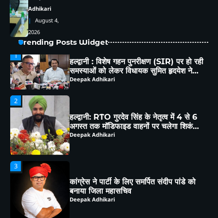
“कल का कालाढूंगी कैसा हो” विषय पर हुआ
Adhikari
व्यापक मंथन
Deepak Adhikari
August 4,
2026
1
हल्द्वानी : विशेष गहन पुनरीक्षण (SIR) पर हो रही
Trending Posts Widget
समस्याओं को लेकर विधायक सुमित हृदयेश ने
सिटी मजिस्ट्रेट से की चर्चा
Deepak Adhikari
2
हल्द्वानी: RTO गुरदेव सिंह के नेतृत्व में 4 से 6
अगस्त तक मॉडिफाइड वाहनों पर चलेगा शिकंजा,
ब्लैक फिल्म-हूटर-रेट्रो साइलेंसर पर होगी सख्त
Deepak Adhikari
कार्रवाई
3
कांग्रेस ने पार्टी के लिए समर्पित संदीप पांडे को
बनाया जिला महासचिव
Deepak Adhikari
4