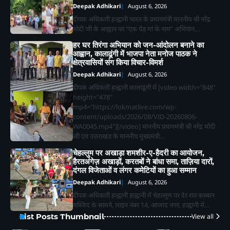
Deepak Adhikari
August 6, 2026
दीपक अधिकारी हल्द्वानी भारत के प्रधानमंत्री माननीय श्री नरेंद्र
मोदी जी के आह्वान पर “एक पेड़ मां के नाम” अभियान…
हर घर तिरंगा अभियान को जन-आंदोलन बनाने का
आह्वान, कालाढूंगी में भाजपा नेता मनोज पाठक ने
क्षेत्रवासियों संग किया विचार-विमर्श
Deepak Adhikari
August 6, 2026
दीपक अधिकारी हल्द्वानी कालाढूंगी में [video width="848"
height="478"
mp4="https://lokmatlive.com/wp-
content/uploads/2026/08/VID-20260806-
WA0045.mp4"][/video] माननीय प्रधानमंत्री श्री नरेंद्र मोदी
जी एवं उत्तराखंड के माननीय मुख्यमंत्री…
चेहल्लुम पर अखाड़ा शमशीर-ए-हैदरी का आयोजन,
हैरतअंगेज़ अखाड़ों, करतबों ने बांधा समा, ताज़िया दारों,
दंगल विजेताओं व लंगर कमेटियों का हुआ सम्मान
Deepak Adhikari
August 6, 2026
दीपक अधिकारी हल्द्वानी हल्द्वानी में चेहल्लुम पर देर रात कस्बान
मस्जिद के सामने, लाइन नंबर 14, आजाद नगर, हल्द्वानी में…
List Posts Thumbnail
View all