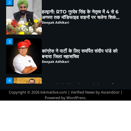
कार्रवाई
3
कांग्रेस ने पार्टी के लिए समर्पित संदीप पांडे को
बनाया जिला महासचिव
Deepak Adhikari
4
भीमताल के नियोजित विकास को लेकर दर्जा
राज्यमंत्री भावना मेहरा ने मुख्यमंत्री को सौंपा
विस्तृत मांगपत्र
Deepak Adhikari
5
चाय पर चर्चा” में गूंजा जनसहभागिता का स्वर,
“कल का कालाढूंगी कैसा हो” विषय पर हुआ
Copyright © 2026
lokmatlive.com
| Verified News by
Ascendoor
|
व्यापक मंथन
Deepak Adhikari
Powered by
WordPress
.
1
हल्द्वानी : विशेष गहन पुनरीक्षण (SIR) पर हो रही
समस्याओं को लेकर विधायक सुमित हृदयेश ने
सिटी मजिस्ट्रेट से की चर्चा
Deepak Adhikari