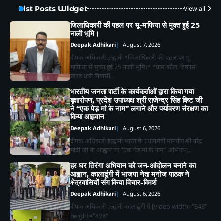
List Posts Widget
View all
जिलाधिकारी की पहल पर भू-माफिया से मुक्त हुई 25
नाली भूमि।
Deepak Adhikari
August 7, 2026
दीपक अधिकारी हल्द्वानी *जिलाधिकारी की पहल पर भू-
माफिया से मुक्त हुई 25 नाली भूमि।* *ग्राम कौल, विकास
खण्ड धारी निवासी…
भारतीय जनता पार्टी के कार्यकर्ताओं द्वारा किया गया
बृक्षारोपण, प्रदेश उपाध्यक्ष श्री राजेन्द्र सिंह बिष्ट जी
ने “एक पेड़ मां के नाम” लगाने और पर्यावरण संरक्षण का
किया आहृवान
Deepak Adhikari
August 6, 2026
दीपक अधिकारी हल्द्वानी भारत के प्रधानमंत्री माननीय श्री नरेंद्र
मोदी जी के आह्वान पर “एक पेड़ मां के नाम” अभियान…
हर घर तिरंगा अभियान को जन-आंदोलन बनाने का
आह्वान, कालाढूंगी में भाजपा नेता मनोज पाठक ने
क्षेत्रवासियों संग किया विचार-विमर्श
Deepak Adhikari
August 6, 2026
दीपक अधिकारी हल्द्वानी कालाढूंगी में [video width="848"
height="478"