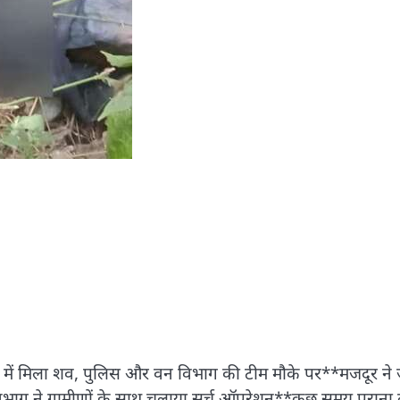
गल में मिला शव, पुलिस और वन विभाग की टीम मौके पर**मजदूर ने
भाग ने ग्रामीणों के साथ चलाया सर्च ऑपरेशन**कुछ समय पुराना