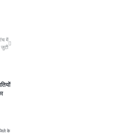
च में
जुटी
ितियों
का
िले के