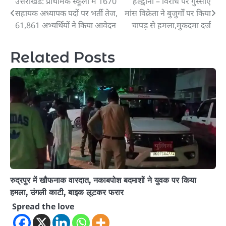
उत्तराखंड: प्राथमिक स्कूलों में 1670
हल्द्वानी – विरोध पर गुस्साए
Post
सहायक अध्यापक पदों पर भर्ती तेज,
मांस विक्रेता ने बुजुर्गों पर किया
navigation
61,861 अभ्यर्थियों ने किया आवेदन
चापड़ से हमला,मुकदमा दर्ज
Related Posts
रुद्रपुर में खौफनाक वारदात, नकाबपोश बदमाशों ने युवक पर किया
हमला, उंगली काटी, बाइक लूटकर फरार
Spread the love