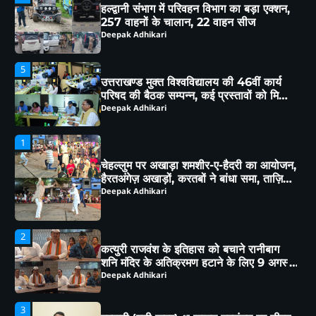
परिषद की बैठक सम्पन्न, कई प्रस्तावों को मिली
कार्य परिषद की संस्तुति
Deepak Adhikari
1
चेहल्लुम पर अखाड़ा शमशीर-ए-हैदरी का आयोजन,
हैरतअंगेज़ अखाड़ों, करतबों ने बांधा समा, ताज़िया
दारों, दंगल विजेताओं व लंगर कमेटियों का हुआ
Deepak Adhikari
सम्मान
2
कत्युरी राजवंश के इतिहास को बचाने रानीबाग
शनि मंदिर के अतिक्रमण हटाने के लिए 9 अगस्त
को होगी स्वाभिमान रैली
Deepak Adhikari
3
हल्द्वानी:(बड़ी खबर)-भू-कानून उल्लंघन पर डीएम
का बड़ा फैसला, 250 वर्ग मीटर भूमि राज्य
सरकार के नाम
Deepak Adhikari
4
हल्द्वानी संभाग में परिवहन विभाग का बड़ा एक्शन,
257 वाहनों के चालान, 22 वाहन सीज