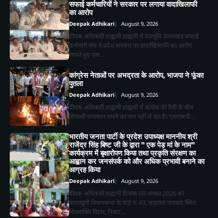
सफाई कर्मचारियों ने सरकार पर लगाया वादाखिलाफी
का आरोप
Deepak Adhikari
August 9, 2026
दीपक अधिकारी हल्द्वानी हल्द्वानी में देवभूमि उत्तराखंड सफाई
कर्मचारी संघ ने प्रदेश सरकार पर वादाखिलाफी का आरोप
लगाते हुए एक…
कांग्रेस नेताओं पर अभद्रता के आरोप, भाजपा ने फूंका
पुतला
Deepak Adhikari
August 9, 2026
दीपक अधिकारी हल्द्वानी हल्द्वानी में कांग्रेस की रैली के बीच
सियासी घमासान थमने का नाम नहीं ले रहा है। एसएसपी…
भारतीय जनता पार्टी के प्रदेश उपाध्यक्ष माननीय श्री
राजेंद्र सिंह बिष्ट जी के द्वारा ” एक पेड़ मां के नाम”
कार्यक्रम में बृक्षारोपण किया तथा प्रकृति संरक्षण का
आह्वान कर जनसंपर्क को और अधिक प्रभावी बनाने का
आग्रह किया
Deepak Adhikari
August 9, 2026
दीपक अधिकारी हल्द्वानी दिनांक 08 अगस्त 2026 को
कालाढूंगी विधानसभा के वार्ड नं. 43, छड़ायल नयाबाद स्थित
शिवशक्ति विहार, निकट…