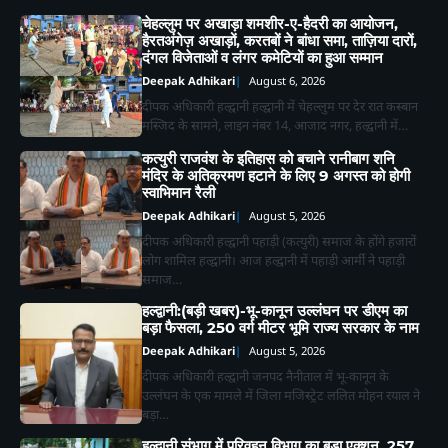
चेहल्लुम पर अखाड़ा शमशीर-ए-हैदरी का आयोजन,
हैरतअंगेज़ अखाड़ों, करतबों ने बांधा समा, ताज़िया दारों,
दंगल विजेताओं व लंगर कमेटियों का हुआ सम्मान
Deepak Adhikari
August 6, 2026
दीपक अधिकारी हल्द्वानी हल्द्वानी में चेहल्लुम पर देर रात कस्बान
मस्जिद के सामने, लाइन नंबर 14, आजाद नगर, हल्द्वानी में…
कत्युरी राजवंश के इतिहास को बचाने रानीबाग शनि
मंदिर के अतिक्रमण हटाने के लिए 9 अगस्त को होगी
स्वाभिमान रैली
Deepak Adhikari
August 5, 2026
दीपक अधिकारी हल्द्वानी पहाड़ी (कत्युरी) समाज के होंगे हजारों
लोग शामिल हल्द्वानी। आज हल्द्वानी में पहाड़ी आर्मी ने पहाड़ी
समाज…
हल्द्वानी:(बड़ी खबर)-भू-कानून उल्लंघन पर डीएम का
बड़ा फैसला, 250 वर्ग मीटर भूमि राज्य सरकार के नाम
Deepak Adhikari
August 5, 2026
दीपक अधिकारी हल्द्वानी जनपद नैनीताल में भू-कानून के
उल्लंघन के एक मामले में जिला मजिस्ट्रेट ललित मोहन रयाल ने
बड़ा…
हल्द्वानी संभाग में परिवहन विभाग का बड़ा एक्शन, 257