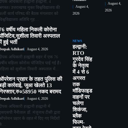
दीपक अधिकारी हल्द्वानी हल्द्वानी, 4
August 4,
August 4,
अगस्त। उत्तराखण्ड मुक्त विश्वविद्यालय की
2026
46वीं कार्य परिषद की बैठक मंगलवार को
2026
विश्वविद्यालय अतिथि गृह…
76 वर्षीय महिला निकली कोरोना
पॉजिटिव,सुशीला तिवारी अस्पताल
में हुई भर्ती
NEWS
हल्द्वानी:
Deepak Adhikari
August 4, 2026
RTO
दीपक अधिकारी हल्द्वानी शहर में एक 76
गुरदेव सिंह
वर्षीय महिला कोरोना पॉजिटिव पाई गई है।
के नेतृत्व
महिला को सुशीला तिवारी अस्पताल में…
में 4 से 6
अगस्त
ऑपरेशन प्रहार के तहत पुलिस की
तक
बड़ी कार्रवाई, जुआ खेलते 13
मॉडिफाइड
गिरफ्तार,रु०58950 नकद बरामद
वाहनों पर
Deepak Adhikari
August 4, 2026
चलेगा
दीपक अधिकारी हल्द्वानी हल्द्वानी में
शिकंजा,
एसएसपी नैनीताल डॉ. मंजुनाथ टीसी द्वारा
ब्लैक
ऑपरेशन प्रहार के तहत में दिए गए निर्देशों
फिल्म-
के…