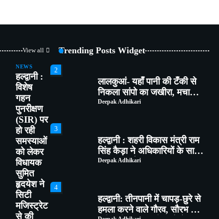
1
भाजपा कार्यकर्ताओं ने *‘एक पेड़
मां के नाम’* अभियान के तहत
किया पौधारोपण तथा पर्यावरण
Deepak Adhikari
Trending Posts Widget
View all
संरक्षण का लिया संकल्प
NEWS
2
हल्द्वानी :
लालकुआं- यहाँ पानी की टँकी से
विशेष
निकला सांपो का जखीरा, मचा
गहन
हड़कंप।
Deepak Adhikari
पुनरीक्षण
(SIR) पर
3
हो रही
हल्द्वानी : शहरी विकास मंत्री राम
समस्याओं
सिंह कैड़ा ने अधिकारियों के साथ
को लेकर
की समीक्षा बैठक
Deepak Adhikari
विधायक
सुमित
हृदयेश ने
4
सिटी
हल्द्वानी: तीनपानी में चापड़-छुरे से
मजिस्ट्रेट
हमला करने वाले गौरव, सौरभ और
से की