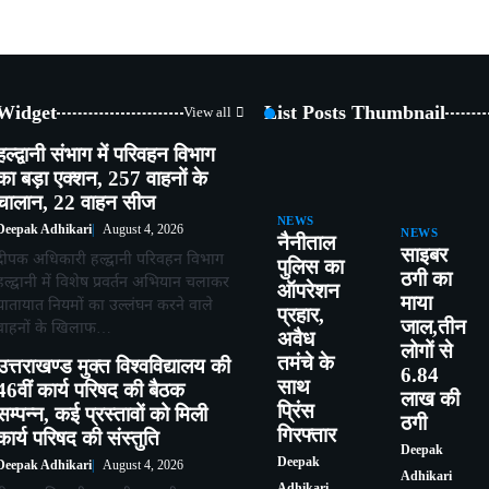
 Widget
List Posts Thumbnail
View all
हल्द्वानी संभाग में परिवहन विभाग
का बड़ा एक्शन, 257 वाहनों के
चालान, 22 वाहन सीज
NEWS
Deepak Adhikari
August 4, 2026
NEWS
नैनीताल
साइबर
दीपक अधिकारी हल्द्वानी परिवहन विभाग
पुलिस का
ठगी का
हल्द्वानी में विशेष प्रवर्तन अभियान चलाकर
ऑपरेशन
माया
यातायात नियमों का उल्लंघन करने वाले
प्रहार,
जाल,तीन
वाहनों के खिलाफ…
अवैध
लोगों से
तमंचे के
उत्तराखण्ड मुक्त विश्वविद्यालय की
6.84
साथ
46वीं कार्य परिषद की बैठक
लाख की
प्रिंस
सम्पन्न, कई प्रस्तावों को मिली
ठगी
गिरफ्तार
कार्य परिषद की संस्तुति
Deepak
Deepak
Deepak Adhikari
August 4, 2026
Adhikari
Adhikari