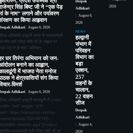
बृक्षारोपण, प्रदेश उपाध्यक्ष श्री
Deepak
राजेन्द्र सिंह बिष्ट जी ने “एक पेड़
2026
Adhikari
मां के नाम” लगाने और पर्यावरण
August 6,
संरक्षण का किया आहृवान
2026
Deepak Adhikari
August 6, 2026
NEWS
दीपक अधिकारी हल्द्वानी भारत के प्रधानमंत्री
हल्द्वानी
माननीय श्री नरेंद्र मोदी जी के आह्वान पर
संभाग में
“एक पेड़ मां के नाम” अभियान…
परिवहन
विभाग का
हर घर तिरंगा अभियान को जन-
बड़ा
आंदोलन बनाने का आह्वान,
एक्शन,
कालाढूंगी में भाजपा नेता मनोज
257
पाठक ने क्षेत्रवासियों संग किया
वाहनों के
विचार-विमर्श
चालान,
Deepak Adhikari
August 6, 2026
22 वाहन
दीपक अधिकारी हल्द्वानी कालाढूंगी में [video
सीज
width="848" height="478"
Deepak
mp4="https://lokmatlive.com/wp-
Adhikari
content/uploads/2026/08/VID-
20260806-WA0045.mp4"][/video]
August 4,
माननीय प्रधानमंत्री श्री नरेंद्र मोदी जी एवं
2026