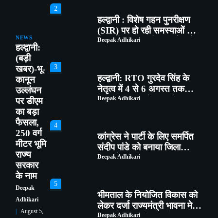
2
हल्द्वानी : विशेष गहन पुनरीक्षण
(SIR) पर हो रही समस्याओं को
NEWS
लेकर विधायक सुमित हृदयेश ने
Deepak Adhikari
हल्द्वानी:
सिटी मजिस्ट्रेट से की चर्चा
(बड़ी
3
खबर)-भू-
हल्द्वानी: RTO गुरदेव सिंह के
कानून
नेतृत्व में 4 से 6 अगस्त तक
उल्लंघन
मॉडिफाइड वाहनों पर चलेगा
Deepak Adhikari
पर डीएम
शिकंजा, ब्लैक फिल्म-हूटर-रेट्रो
का बड़ा
साइलेंसर पर होगी सख्त कार्रवाई
फैसला,
4
250 वर्ग
कांग्रेस ने पार्टी के लिए समर्पित
मीटर भूमि
संदीप पांडे को बनाया जिला
राज्य
महासचिव
Deepak Adhikari
सरकार
के नाम
5
Deepak
भीमताल के नियोजित विकास को
Adhikari
लेकर दर्जा राज्यमंत्री भावना मेहरा
August 5,
ने मुख्यमंत्री को सौंपा विस्तृत
Deepak Adhikari