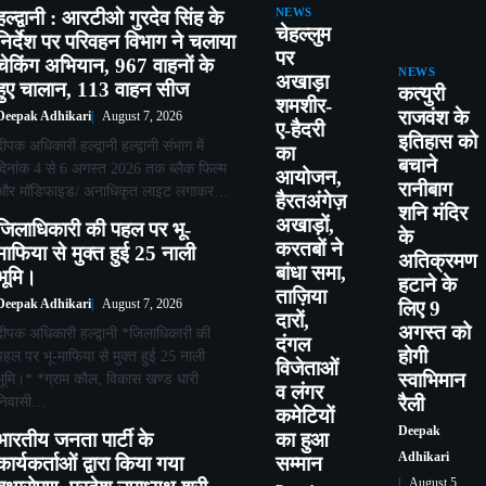
हल्द्वानी : आरटीओ गुरदेव सिंह के
NEWS
चेहल्लुम
निर्देश पर परिवहन विभाग ने चलाया
पर
चेकिंग अभियान, 967 वाहनों के
NEWS
अखाड़ा
हुए चालान, 113 वाहन सीज
कत्युरी
शमशीर-
राजवंश के
Deepak Adhikari
August 7, 2026
ए-हैदरी
इतिहास को
दीपक अधिकारी हल्द्वानी हल्द्वानी संभाग में
का
बचाने
दिनांक 4 से 6 अगस्त 2026 तक ब्लैक फिल्म
आयोजन,
रानीबाग
और मॉडिफाइड/ अनाधिकृत लाइट लगाकर…
हैरतअंगेज़
शनि मंदिर
अखाड़ों,
जिलाधिकारी की पहल पर भू-
के
करतबों ने
माफिया से मुक्त हुई 25 नाली
अतिक्रमण
बांधा समा,
भूमि।
हटाने के
ताज़िया
Deepak Adhikari
August 7, 2026
लिए 9
दारों,
अगस्त को
दीपक अधिकारी हल्द्वानी *जिलाधिकारी की
दंगल
होगी
पहल पर भू-माफिया से मुक्त हुई 25 नाली
विजेताओं
स्वाभिमान
भूमि।* *ग्राम कौल, विकास खण्ड धारी
व लंगर
निवासी…
रैली
कमेटियों
Deepak
भारतीय जनता पार्टी के
का हुआ
Adhikari
कार्यकर्ताओं द्वारा किया गया
सम्मान
August 5,