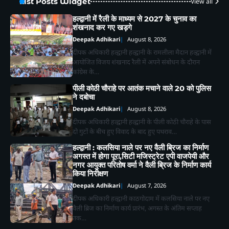
List Posts Widget
View all
हल्द्वानी में रैली के माध्यम से 2027 के चुनाव का
शंखनाद कर गए खड़गे
Deepak Adhikari
August 8, 2026
दीपक अधिकारी हल्द्वानी हल्द्वानी के रामलीला मैदान हल्द्वानी में
आयोजित विजय शंखनाद रैली में अपने संबोधन के दौरान
कांग्रेस के…
पीली कोठी चौराहे पर आतंक मचाने वाले 20 को पुलिस
ने दबोचा
Deepak Adhikari
August 8, 2026
दीपक अधिकारी हल्द्वानी हल्द्वानी के पीली कोठी चौराहे के पास
दो गुटों के बीच हुए विवाद के बाद हुए पथराव…
हल्द्वानी : कलसिया नाले पर नए वैली ब्रिज का निर्माण
अगस्त में होगा पूरा,सिटी मजिस्ट्रेट एपी वाजपेयी और
नगर आयुक्त परितोष वर्मा ने वैली ब्रिज के निर्माण कार्य
किया निरीक्षण
Deepak Adhikari
August 7, 2026
दीपक अधिकारी हल्द्वानी काठगोदाम में कलसिया नाले पर नए
वैली ब्रिज का निर्माण कार्य प्रारंभ, अगस्त के अंतिम सप्ताह
तक…