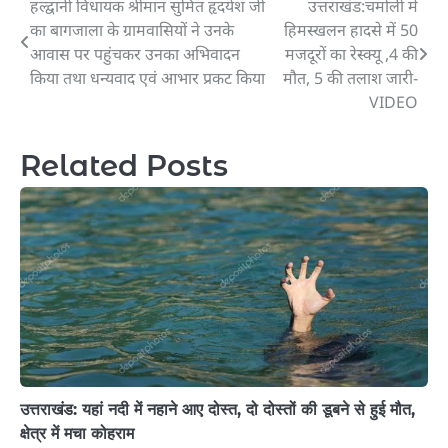
हल्द्वानी विधायक श्रीमान सुमित हृदयेश जी
उत्तराखंड:चमोली में
Post
का बागजाला के ग्रामवासियों ने उनके
हिमस्खलन हादसे में 50
navigation
आवास पर पहुंचकर उनका अभिवादन
मजदूरों का रेस्क्यू ,4 की
किया तथा धन्यवाद एवं आभार प्रकट किया
मौत, 5 की तलाश जारी-
VIDEO
Related Posts
उत्तराखंड: यहां नदी में नहाने आए दोस्त, दो दोस्तों की डूबने से हुई मौत,
क्षेत्र में मचा कोहराम