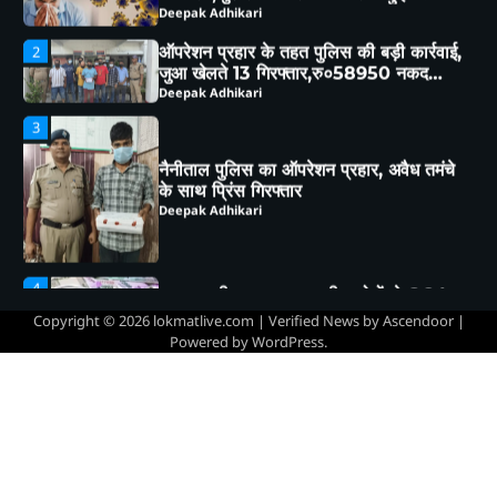
जुआ खेलते 13 गिरफ्तार,रु०58950 नकद
बरामद
Deepak Adhikari
3
नैनीताल पुलिस का ऑपरेशन प्रहार, अवैध तमंचे
के साथ प्रिंस गिरफ्तार
Deepak Adhikari
4
साइबर ठगी का माया जाल,तीन लोगों से 6.84
लाख की ठगी
Deepak Adhikari
5
हल्द्वानी : विशेष गहन पुनरीक्षण (SIR) पर हो रही
Copyright © 2026
lokmatlive.com
| Verified News by
Ascendoor
|
समस्याओं को लेकर विधायक सुमित हृदयेश ने
Powered by
WordPress
.
सिटी मजिस्ट्रेट से की चर्चा
Deepak Adhikari
1
76 वर्षीय महिला निकली कोरोना
पॉजिटिव,सुशीला तिवारी अस्पताल में हुई भर्ती
Deepak Adhikari
ऑपरेशन प्रहार के तहत पुलिस की बड़ी कार्रवाई,
2