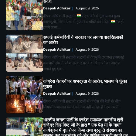
संदेश
Deepak Adhikari
August 9, 2026
दीपक अधिकारी हल्द्वानी
राष्ट्रभक्ति से गूंजायमान हुआ
कालाढूंगी, तिरंगा यात्रा में गूंजा देशभक्ति का संदेश
“जहाँ
हमने जन्म…
सफाई कर्मचारियों ने सरकार पर लगाया वादाखिलाफी
का आरोप
Deepak Adhikari
August 9, 2026
दीपक अधिकारी हल्द्वानी हल्द्वानी में देवभूमि उत्तराखंड सफाई
कर्मचारी संघ ने प्रदेश सरकार पर वादाखिलाफी का आरोप
लगाते हुए एक…
कांग्रेस नेताओं पर अभद्रता के आरोप, भाजपा ने फूंका
पुतला
2
Deepak Adhikari
August 9, 2026
चेहल्लुम पर अखाड़ा शमशीर-ए-हैदरी का आयोजन,
दीपक अधिकारी हल्द्वानी हल्द्वानी में कांग्रेस की रैली के बीच
हैरतअंगेज़ अखाड़ों, करतबों ने बांधा समा, ताज़िया
सियासी घमासान थमने का नाम नहीं ले रहा है। एसएसपी…
दारों, दंगल विजेताओं व लंगर कमेटियों का हुआ
Deepak Adhikari
सम्मान
भारतीय जनता पार्टी के प्रदेश उपाध्यक्ष माननीय श्री
राजेंद्र सिंह बिष्ट जी के द्वारा ” एक पेड़ मां के नाम”
कार्यक्रम में बृक्षारोपण किया तथा प्रकृति संरक्षण का
3
आह्वान कर जनसंपर्क को और अधिक प्रभावी बनाने का