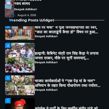
नकद बरामद
व्यापक मंथन
Deepak Adhikari
Deepak Adhikari
4
August 4, 2026
Trending Posts Widget
हल्द्वानी: कैबिनेट मंत्री राम सिंह कैड़ा ने लगाया
जनता दरबार, मौके पर सुनीं समस्याएं,
अधिकारियों को दिए सख्त निर्देश
Deepak Adhikari
5
भाजपा कार्यकर्ताओं ने *‘एक पेड़ मां के नाम’*
अभियान के तहत किया पौधारोपण तथा पर्यावरण
संरक्षण का लिया संकल्प
Deepak Adhikari
1
कांग्रेस ने पार्टी के लिए समर्पित संदीप पांडे को
बनाया जिला महासचिव
Deepak Adhikari
2
भीमताल के नियोजित विकास को लेकर दर्जा