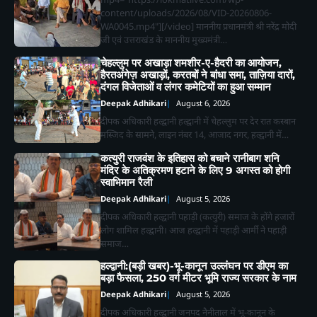
content/uploads/2026/08/VID-20260806-
WA0045.mp4"][/video] माननीय प्रधानमंत्री श्री नरेंद्र मोदी
जी एवं उत्तराखंड के माननीय मुख्यमंत्री…
चेहल्लुम पर अखाड़ा शमशीर-ए-हैदरी का आयोजन,
हैरतअंगेज़ अखाड़ों, करतबों ने बांधा समा, ताज़िया दारों,
दंगल विजेताओं व लंगर कमेटियों का हुआ सम्मान
Deepak Adhikari
August 6, 2026
दीपक अधिकारी हल्द्वानी हल्द्वानी में चेहल्लुम पर देर रात कस्बान
मस्जिद के सामने, लाइन नंबर 14, आजाद नगर, हल्द्वानी में…
2
कत्युरी राजवंश के इतिहास को बचाने रानीबाग शनि
भीमताल के नियोजित विकास को लेकर दर्जा
मंदिर के अतिक्रमण हटाने के लिए 9 अगस्त को होगी
राज्यमंत्री भावना मेहरा ने मुख्यमंत्री को सौंपा
स्वाभिमान रैली
विस्तृत मांगपत्र
Deepak Adhikari
Deepak Adhikari
August 5, 2026
दीपक अधिकारी हल्द्वानी पहाड़ी (कत्युरी) समाज के होंगे हजारों
3
लोग शामिल हल्द्वानी। आज हल्द्वानी में पहाड़ी आर्मी ने पहाड़ी
चाय पर चर्चा” में गूंजा जनसहभागिता का स्वर,
समाज…
“कल का कालाढूंगी कैसा हो” विषय पर हुआ
व्यापक मंथन
Deepak Adhikari
हल्द्वानी:(बड़ी खबर)-भू-कानून उल्लंघन पर डीएम का
बड़ा फैसला, 250 वर्ग मीटर भूमि राज्य सरकार के नाम
4
Deepak Adhikari
August 5, 2026
हल्द्वानी: कैबिनेट मंत्री राम सिंह कैड़ा ने लगाया
दीपक अधिकारी हल्द्वानी जनपद नैनीताल में भू-कानून के