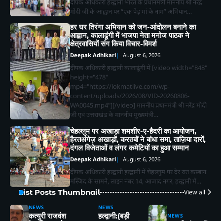
दीपक अधिकारी हल्द्वानी भारत के प्रधानमंत्री माननीय श्री नरेंद्र
मोदी जी के आह्वान पर “एक पेड़ मां के नाम” अभियान…
हर घर तिरंगा अभियान को जन-आंदोलन बनाने का
आह्वान, कालाढूंगी में भाजपा नेता मनोज पाठक ने
क्षेत्रवासियों संग किया विचार-विमर्श
Deepak Adhikari
August 6, 2026
दीपक अधिकारी हल्द्वानी कालाढूंगी में [video width="848"
height="478"
mp4="https://lokmatlive.com/wp-
content/uploads/2026/08/VID-20260806-
WA0045.mp4"][/video] माननीय प्रधानमंत्री श्री नरेंद्र मोदी
जी एवं उत्तराखंड के माननीय मुख्यमंत्री…
चेहल्लुम पर अखाड़ा शमशीर-ए-हैदरी का आयोजन,
हैरतअंगेज़ अखाड़ों, करतबों ने बांधा समा, ताज़िया दारों,
दंगल विजेताओं व लंगर कमेटियों का हुआ सम्मान
Deepak Adhikari
August 6, 2026
दीपक अधिकारी हल्द्वानी हल्द्वानी में चेहल्लुम पर देर रात कस्बान
मस्जिद के सामने, लाइन नंबर 14, आजाद नगर, हल्द्वानी में…
List Posts Thumbnail
View all
NEWS
NEWS
2
कत्युरी राजवंश
हल्द्वानी:(बड़ी
NEWS