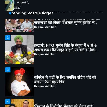
August 4,
समस्याओं को लेकर विधायक सुमित हृदयेश ने
2026
सिटी मजिस्ट्रेट से की चर्चा
Deepak Adhikari
Trending Posts Widget
2
हल्द्वानी: RTO गुरदेव सिंह के नेतृत्व में 4 से 6
अगस्त तक मॉडिफाइड वाहनों पर चलेगा शिकंजा,
ब्लैक फिल्म-हूटर-रेट्रो साइलेंसर पर होगी सख्त
Deepak Adhikari
कार्रवाई
3
कांग्रेस ने पार्टी के लिए समर्पित संदीप पांडे को
बनाया जिला महासचिव
Deepak Adhikari
4
भीमताल के नियोजित विकास को लेकर दर्जा
राज्यमंत्री भावना मेहरा ने मुख्यमंत्री को सौंपा
विस्तृत मांगपत्र
Deepak Adhikari