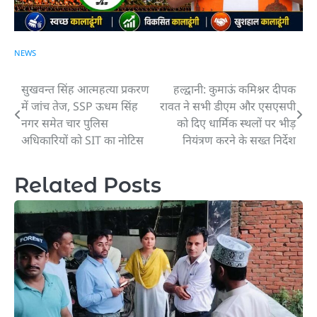
NEWS
सुखवन्त सिंह आत्महत्या प्रकरण
हल्द्वानी: कुमाऊं कमिश्नर दीपक
Post
में जांच तेज, SSP ऊधम सिंह
रावत ने सभी डीएम और एसएसपी
navigation
नगर समेत चार पुलिस
को दिए धार्मिक स्थलों पर भीड़
अधिकारियों को SIT का नोटिस
नियंत्रण करने के सख्त निर्देश
Related Posts