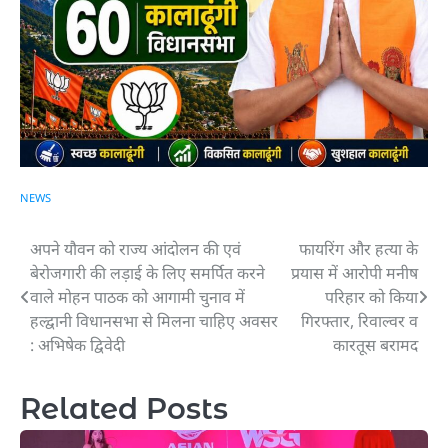
NEWS
अपने यौवन को राज्य आंदोलन की एवं
फायरिंग और हत्या के
Post
बेरोजगारी की लड़ाई के लिए समर्पित करने
प्रयास में आरोपी मनीष
navigation
वाले मोहन पाठक को आगामी चुनाव में
परिहार को किया
हल्द्वानी विधानसभा से मिलना चाहिए अवसर
गिरफ्तार, रिवाल्वर व
: अभिषेक द्विवेदी
कारतूस बरामद
Related Posts