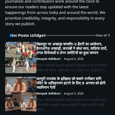
journalists and contributors work around the clock to
ensure our readers stay updated with the latest
happenings from across India and around the world. We
prioritize credibility, integrity, and responsibility in every
story we publish.
List Posts Widget
View all
चेहल्लुम पर अखाड़ा शमशीर-ए-हैदरी का आयोजन,
हैरतअंगेज़ अखाड़ों, करतबों ने बांधा समा, ताज़िया दारों,
दंगल विजेताओं व लंगर कमेटियों का हुआ सम्मान
Deepak Adhikari
August 6, 2026
दीपक अधिकारी हल्द्वानी हल्द्वानी में चेहल्लुम पर देर रात कस्बान
मस्जिद के सामने, लाइन नंबर 14, आजाद नगर, हल्द्वानी में…
कत्युरी राजवंश के इतिहास को बचाने रानीबाग शनि
मंदिर के अतिक्रमण हटाने के लिए 9 अगस्त को होगी
स्वाभिमान रैली
Deepak Adhikari
August 5, 2026
दीपक अधिकारी हल्द्वानी पहाड़ी (कत्युरी) समाज के होंगे हजारों
लोग शामिल हल्द्वानी। आज हल्द्वानी में पहाड़ी आर्मी ने पहाड़ी
समाज…