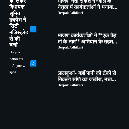
को लेकर
नेतृत्व में कार्यकर्ताओं ने मनाया
विधायक
राष्ट्रीय सह महामंत्री शिवप्रकाश
सुमित
Deepak Adhikari
का जन्मदिन
हृदयेश ने
सिटी
1
मजिस्ट्रेट
भाजपा कार्यकर्ताओं ने *‘एक पेड़
से की
मां के नाम’* अभियान के तहत
चर्चा
किया पौधारोपण तथा पर्यावरण
Deepak Adhikari
संरक्षण का लिया संकल्प
Deepak
Adhikari
2
August 4,
लालकुआं- यहाँ पानी की टँकी से
2026
निकला सांपो का जखीरा, मचा
हड़कंप।
Deepak Adhikari
3
हल्द्वानी : शहरी विकास मंत्री राम
सिंह कैड़ा ने अधिकारियों के साथ
की समीक्षा बैठक
Deepak Adhikari