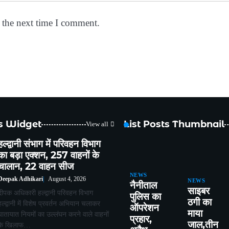
 the next time I comment.
ts Widget
List Posts Thumbnail
View all
हल्द्वानी संभाग में परिवहन विभाग
का बड़ा एक्शन, 257 वाहनों के
चालान, 22 वाहन सीज
NEWS
Deepak Adhikari
August 4, 2026
NEWS
नैनीताल
साइबर
दीपक अधिकारी हल्द्वानी परिवहन विभाग
पुलिस का
ठगी का
हल्द्वानी में विशेष प्रवर्तन अभियान चलाकर
ऑपरेशन
माया
यातायात नियमों का उल्लंघन करने वाले वाहनों
प्रहार,
जाल,तीन
के खिलाफ…