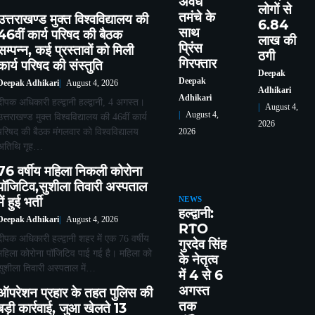
अवैध
लोगों से
तमंचे के
उत्तराखण्ड मुक्त विश्वविद्यालय की
6.84
साथ
46वीं कार्य परिषद की बैठक
लाख की
प्रिंस
सम्पन्न, कई प्रस्तावों को मिली
ठगी
गिरफ्तार
कार्य परिषद की संस्तुति
Deepak
Deepak
Deepak Adhikari
August 4, 2026
Adhikari
Adhikari
दीपक अधिकारी हल्द्वानी हल्द्वानी, 4 अगस्त।
August 4,
August 4,
उत्तराखण्ड मुक्त विश्वविद्यालय की 46वीं कार्य
2026
परिषद की बैठक मंगलवार को विश्वविद्यालय
2026
अतिथि गृह…
76 वर्षीय महिला निकली कोरोना
पॉजिटिव,सुशीला तिवारी अस्पताल
में हुई भर्ती
NEWS
हल्द्वानी:
Deepak Adhikari
August 4, 2026
RTO
दीपक अधिकारी हल्द्वानी शहर में एक 76 वर्षीय
गुरदेव सिंह
महिला कोरोना पॉजिटिव पाई गई है। महिला को
के नेतृत्व
सुशीला तिवारी अस्पताल में…
में 4 से 6
अगस्त
ऑपरेशन प्रहार के तहत पुलिस की
तक
बड़ी कार्रवाई, जुआ खेलते 13