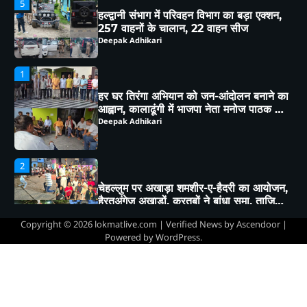
हर घर तिरंगा अभियान को जन-आंदोलन बनाने का
आह्वान, कालाढूंगी में भाजपा नेता मनोज पाठक ने
क्षेत्रवासियों संग किया विचार-विमर्श
Deepak Adhikari
2
चेहल्लुम पर अखाड़ा शमशीर-ए-हैदरी का आयोजन,
हैरतअंगेज़ अखाड़ों, करतबों ने बांधा समा, ताज़िया
दारों, दंगल विजेताओं व लंगर कमेटियों का हुआ
Deepak Adhikari
सम्मान
3
कत्युरी राजवंश के इतिहास को बचाने रानीबाग
शनि मंदिर के अतिक्रमण हटाने के लिए 9 अगस्त
को होगी स्वाभिमान रैली
Deepak Adhikari
Copyright © 2026
lokmatlive.com
| Verified News by
Ascendoor
|
4
Powered by
WordPress
.
हल्द्वानी:(बड़ी खबर)-भू-कानून उल्लंघन पर डीएम
का बड़ा फैसला, 250 वर्ग मीटर भूमि राज्य
सरकार के नाम
Deepak Adhikari
5