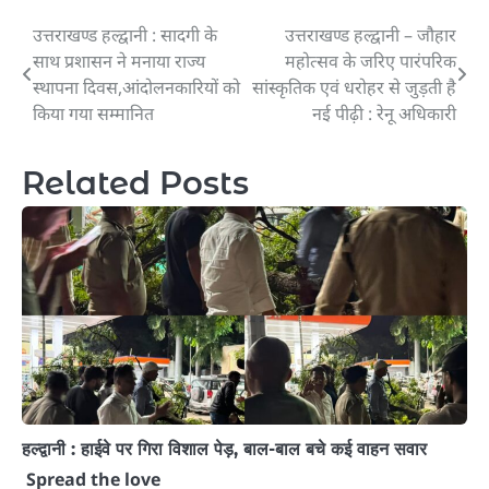
उत्तराखण्ड हल्द्वानी : सादगी के
उत्तराखण्ड हल्द्वानी – जौहार
Post
साथ प्रशासन ने मनाया राज्य
महोत्सव के जरिए पारंपरिक
navigation
स्थापना दिवस,आंदोलनकारियों को
सांस्कृतिक एवं धरोहर से जुड़ती है
किया गया सम्मानित
नई पीढ़ी : रेनू अधिकारी
Related Posts
हल्द्वानी : हाईवे पर गिरा विशाल पेड़, बाल-बाल बचे कई वाहन सवार
Spread the love