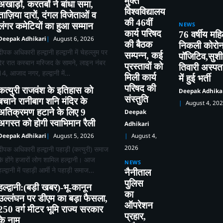
मुक्त
अखाड़ों, करतबों ने बांधा समा,
विश्वविद्यालय
ताज़िया दारों, दंगल विजेताओं व
की 46वीं
लंगर कमेटियों का हुआ सम्मान
NEWS
कार्य परिषद
76 वर्षीय महि
Deepak Adhikari
August 6, 2026
की बैठक
निकली कोरोन
दीपक अधिकारी हल्द्वानी हल्द्वानी में चेहल्लुम पर
सम्पन्न, कई
पॉजिटिव,सुश
देर रात कस्बान मस्जिद के सामने, लाइन नंबर
प्रस्तावों को
तिवारी अस्प
14, आजाद नगर, हल्द्वानी में…
मिली कार्य
में हुई भर्ती
परिषद की
कत्युरी राजवंश के इतिहास को
Deepak Adhika
संस्तुति
बचाने रानीबाग शनि मंदिर के
August 4, 20
अतिक्रमण हटाने के लिए 9
Deepak
अगस्त को होगी स्वाभिमान रैली
Adhikari
Deepak Adhikari
August 5, 2026
August 4,
2026
दीपक अधिकारी हल्द्वानी पहाड़ी (कत्युरी) समाज
के होंगे हजारों लोग शामिल हल्द्वानी। आज
NEWS
हल्द्वानी में पहाड़ी आर्मी ने पहाड़ी समाज…
नैनीताल
पुलिस
हल्द्वानी:(बड़ी खबर)-भू-कानून
का
उल्लंघन पर डीएम का बड़ा फैसला,
ऑपरेशन
250 वर्ग मीटर भूमि राज्य सरकार
प्रहार,
के नाम