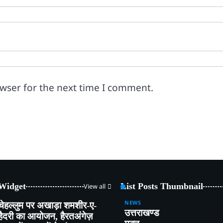
owser for the next time I comment.
 Widget
List Posts Thumbnail
View all
NEWS
चेहल्लुम पर अखाड़ा शमशीर-ए-
उत्तराखण्ड
हैदरी का आयोजन, हैरतअंगेज़