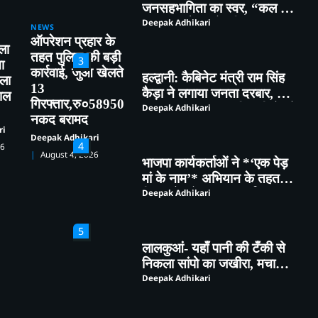
कालाढूंगी कैसा हो” विषय पर हुआ
Deepak Adhikari
व्यापक मंथन
NEWS
3
ऑपरेशन प्रहार के
ला
हल्द्वानी: कैबिनेट मंत्री राम सिंह
तहत पुलिस की बड़ी
ा
कैड़ा ने लगाया जनता दरबार, मौके
कार्रवाई, जुआ खेलते
ीला
पर सुनीं समस्याएं, अधिकारियों को
Deepak Adhikari
13
ताल
दिए सख्त निर्देश
गिरफ्तार,रु०58950
नकद बरामद
4
ri
Deepak Adhikari
भाजपा कार्यकर्ताओं ने *‘एक पेड़
26
मां के नाम’* अभियान के तहत
August 4, 2026
किया पौधारोपण तथा पर्यावरण
Deepak Adhikari
संरक्षण का लिया संकल्प
5
लालकुआं- यहाँ पानी की टँकी से
निकला सांपो का जखीरा, मचा
हड़कंप।
Deepak Adhikari
1
भीमताल के नियोजित विकास को