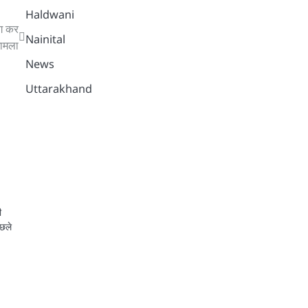
Haldwani
ंग कर
Nainital
मामला
News
Uttarakhand
ी
िछले