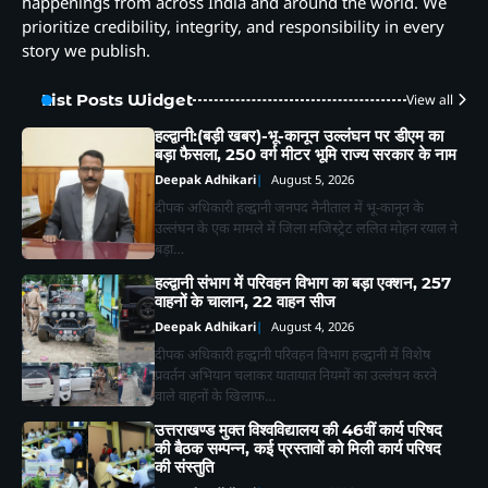
happenings from across India and around the world. We
prioritize credibility, integrity, and responsibility in every
story we publish.
List Posts Widget
View all
हल्द्वानी:(बड़ी खबर)-भू-कानून उल्लंघन पर डीएम का
बड़ा फैसला, 250 वर्ग मीटर भूमि राज्य सरकार के नाम
Deepak Adhikari
August 5, 2026
दीपक अधिकारी हल्द्वानी जनपद नैनीताल में भू-कानून के
उल्लंघन के एक मामले में जिला मजिस्ट्रेट ललित मोहन रयाल ने
बड़ा…
हल्द्वानी संभाग में परिवहन विभाग का बड़ा एक्शन, 257
वाहनों के चालान, 22 वाहन सीज
Deepak Adhikari
August 4, 2026
दीपक अधिकारी हल्द्वानी परिवहन विभाग हल्द्वानी में विशेष
प्रवर्तन अभियान चलाकर यातायात नियमों का उल्लंघन करने
वाले वाहनों के खिलाफ…
उत्तराखण्ड मुक्त विश्वविद्यालय की 46वीं कार्य परिषद
2
भाजपा कार्यकर्ताओं ने *‘एक पेड़ मां के नाम’*
की बैठक सम्पन्न, कई प्रस्तावों को मिली कार्य परिषद
अभियान के तहत किया पौधारोपण तथा पर्यावरण
की संस्तुति
संरक्षण का लिया संकल्प
Deepak Adhikari