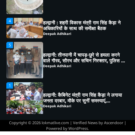
5
हल्द्वानी: तीनपानी में चापड़-छुरे से हमला करने
वाले गौरव, सौरभ और सचिन गिरफ्तार, पुलिस ने
भेजा जेल
Deepak Adhikari
1
हल्द्वानी: कैबिनेट मंत्री राम सिंह कैड़ा ने लगाया
जनता दरबार, मौके पर सुनीं समस्याएं,
अधिकारियों को दिए सख्त निर्देश
Deepak Adhikari
2
भाजपा कार्यकर्ताओं ने *‘एक पेड़ मां के नाम’*
अभियान के तहत किया पौधारोपण तथा पर्यावरण
संरक्षण का लिया संकल्प
Deepak Adhikari
3
Copyright © 2026
lokmatlive.com
| Verified News by
Ascendoor
|
Powered by
WordPress
.
लालकुआं- यहाँ पानी की टँकी से निकला सांपो
का जखीरा, मचा हड़कंप।