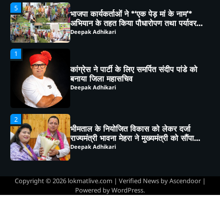
कांग्रेस ने पार्टी के लिए समर्पित संदीप पांडे को
बनाया जिला महासचिव
Deepak Adhikari
2
भीमताल के नियोजित विकास को लेकर दर्जा
राज्यमंत्री भावना मेहरा ने मुख्यमंत्री को सौंपा
विस्तृत मांगपत्र
Deepak Adhikari
3
चाय पर चर्चा” में गूंजा जनसहभागिता का स्वर,
“कल का कालाढूंगी कैसा हो” विषय पर हुआ
व्यापक मंथन
Deepak Adhikari
4
हल्द्वानी: कैबिनेट मंत्री राम सिंह कैड़ा ने लगाया
जनता दरबार, मौके पर सुनीं समस्याएं,
अधिकारियों को दिए सख्त निर्देश
Deepak Adhikari
Copyright © 2026
lokmatlive.com
| Verified News by
Ascendoor
|
Powered by
WordPress
.
5
भाजपा कार्यकर्ताओं ने *‘एक पेड़ मां के नाम’*