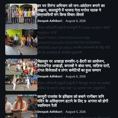
हर घर तिरंगा अभियान को जन-आंदोलन बनाने का
आह्वान, कालाढूंगी में भाजपा नेता मनोज पाठक ने
क्षेत्रवासियों संग किया विचार-विमर्श
Deepak Adhikari
August 6, 2026
दीपक अधिकारी हल्द्वानी कालाढूंगी में [video width="848"
height="478"
mp4="https://lokmatlive.com/wp-
content/uploads/2026/08/VID-20260806-
WA0045.mp4"][/video] माननीय प्रधानमंत्री श्री नरेंद्र मोदी
जी एवं उत्तराखंड के माननीय मुख्यमंत्री…
चेहल्लुम पर अखाड़ा शमशीर-ए-हैदरी का आयोजन,
हैरतअंगेज़ अखाड़ों, करतबों ने बांधा समा, ताज़िया दारों,
दंगल विजेताओं व लंगर कमेटियों का हुआ सम्मान
Deepak Adhikari
August 6, 2026
दीपक अधिकारी हल्द्वानी हल्द्वानी में चेहल्लुम पर देर रात कस्बान
मस्जिद के सामने, लाइन नंबर 14, आजाद नगर, हल्द्वानी में…
2
कत्युरी राजवंश के इतिहास को बचाने रानीबाग शनि
भीमताल के नियोजित विकास को लेकर दर्जा
मंदिर के अतिक्रमण हटाने के लिए 9 अगस्त को होगी
राज्यमंत्री भावना मेहरा ने मुख्यमंत्री को सौंपा
स्वाभिमान रैली
विस्तृत मांगपत्र
Deepak Adhikari
Deepak Adhikari
August 5, 2026