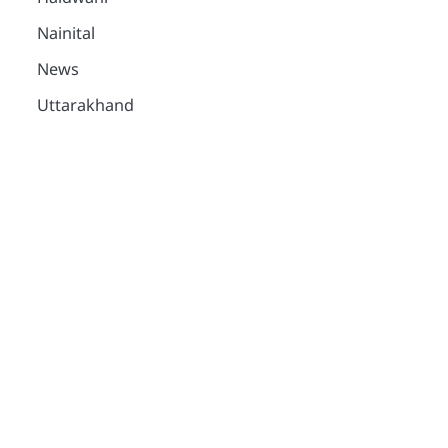
Nainital
News
Uttarakhand