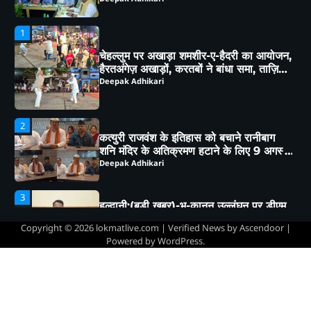
सम्मान
2
कत्युरी राजवंश के इतिहास को बचाने रानीबाग
शनि मंदिर के अतिक्रमण हटाने के लिए 9 अगस्त
को होगी स्वाभिमान रैली
Deepak Adhikari
3
हल्द्वानी:(बड़ी खबर)-भू-कानून उल्लंघन पर डीएम
का बड़ा फैसला, 250 वर्ग मीटर भूमि राज्य
सरकार के नाम
Deepak Adhikari
4
हल्द्वानी संभाग में परिवहन विभाग का बड़ा एक्शन,
257 वाहनों के चालान, 22 वाहन सीज
Deepak Adhikari
Copyright © 2026
lokmatlive.com
| Verified News by
Ascendoor
|
Powered by
WordPress
.
5
उत्तराखण्ड मुक्त विश्वविद्यालय की 46वीं कार्य
परिषद की बैठक सम्पन्न, कई प्रस्तावों को मिली
कार्य परिषद की संस्तुति
Deepak Adhikari