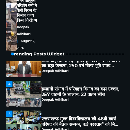
नगर आयुक्त
को होगी स्वाभिमान रैली
Deepak Adhikari
परितोष वर्मा ने
वैली ब्रिज के
निर्माण कार्य
3
किया निरीक्षण
हल्द्वानी:(बड़ी खबर)-भू-कानून उल्लंघन पर डीएम
का बड़ा फैसला, 250 वर्ग मीटर भूमि राज्य
Deepak
सरकार के नाम
Deepak Adhikari
Adhikari
August 7,
4
2026
हल्द्वानी संभाग में परिवहन विभाग का बड़ा एक्शन,
Trending Posts Widget
257 वाहनों के चालान, 22 वाहन सीज
Deepak Adhikari
5
उत्तराखण्ड मुक्त विश्वविद्यालय की 46वीं कार्य
परिषद की बैठक सम्पन्न, कई प्रस्तावों को मिली
कार्य परिषद की संस्तुति
Deepak Adhikari
1
चेहल्लुम पर अखाड़ा शमशीर-ए-हैदरी का आयोजन,
हैरतअंगेज़ अखाड़ों, करतबों ने बांधा समा, ताज़िया
दारों, दंगल विजेताओं व लंगर कमेटियों का हुआ
Deepak Adhikari