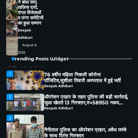
ने बांधा समा,
लाख की ठगी
ताज़िया दारों,
Deepak Adhikari
दंगल विजेताओं
व लंगर कमेटियों
5
का हुआ सम्मान
हल्द्वानी : विशेष गहन पुनरीक्षण (SIR) पर हो रही
Deepak
समस्याओं को लेकर विधायक सुमित हृदयेश ने
सिटी मजिस्ट्रेट से की चर्चा
Deepak Adhikari
Adhikari
August 6,
1
76 वर्षीय महिला निकली कोरोना
2026
पॉजिटिव,सुशीला तिवारी अस्पताल में हुई भर्ती
Trending Posts Widget
Deepak Adhikari
ऑपरेशन प्रहार के तहत पुलिस की बड़ी कार्रवाई,
2
जुआ खेलते 13 गिरफ्तार,रु०58950 नकद
बरामद
Deepak Adhikari
3
नैनीताल पुलिस का ऑपरेशन प्रहार, अवैध तमंचे
के साथ प्रिंस गिरफ्तार
Deepak Adhikari