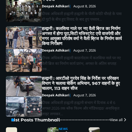
Deepak Adhikari
August 8, 2026
दीपक अधिकारी हल्द्वानी हल्द्वानी के पीली कोठी चौराहे के पास
दो गुटों के बीच हुए विवाद के बाद हुए पथराव…
हल्द्वानी : कलसिया नाले पर नए वैली ब्रिज का निर्माण
अगस्त में होगा पूरा,सिटी मजिस्ट्रेट एपी वाजपेयी और
नगर आयुक्त परितोष वर्मा ने वैली ब्रिज के निर्माण कार्य
किया निरीक्षण
Deepak Adhikari
August 7, 2026
दीपक अधिकारी हल्द्वानी काठगोदाम में कलसिया नाले पर नए
वैली ब्रिज का निर्माण कार्य प्रारंभ, अगस्त के अंतिम सप्ताह
तक…
हल्द्वानी : आरटीओ गुरदेव सिंह के निर्देश पर परिवहन
विभाग ने चलाया चेकिंग अभियान, 967 वाहनों के हुए
चालान, 113 वाहन सीज
Deepak Adhikari
August 7, 2026
दीपक अधिकारी हल्द्वानी हल्द्वानी संभाग में दिनांक 4 से 6
अगस्त 2026 तक ब्लैक फिल्म और मॉडिफाइड/ अनाधिकृत
लाइट लगाकर…
List Posts Thumbnail
View all
NEWS