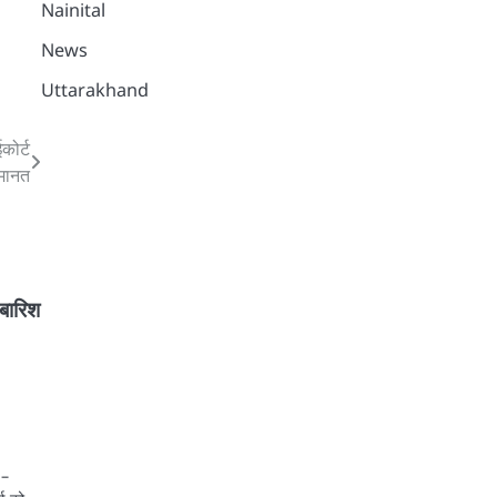
Nainital
News
Uttarakhand
कोर्ट
जमानत
 बारिश
 –