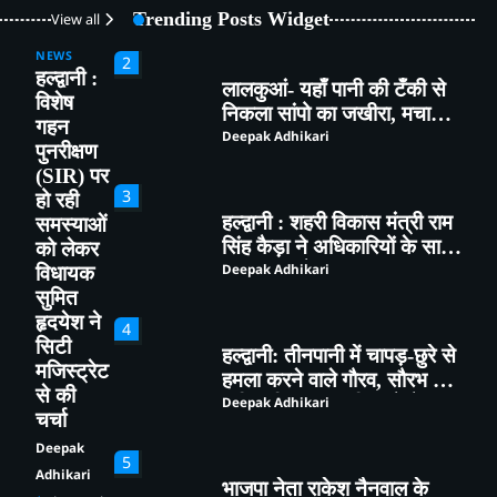
किया पौधारोपण तथा पर्यावरण
Deepak Adhikari
Trending Posts Widget
View all
संरक्षण का लिया संकल्प
NEWS
2
हल्द्वानी :
लालकुआं- यहाँ पानी की टँकी से
विशेष
निकला सांपो का जखीरा, मचा
गहन
हड़कंप।
Deepak Adhikari
पुनरीक्षण
(SIR) पर
3
हो रही
हल्द्वानी : शहरी विकास मंत्री राम
समस्याओं
सिंह कैड़ा ने अधिकारियों के साथ
को लेकर
की समीक्षा बैठक
Deepak Adhikari
विधायक
सुमित
हृदयेश ने
4
सिटी
हल्द्वानी: तीनपानी में चापड़-छुरे से
मजिस्ट्रेट
हमला करने वाले गौरव, सौरभ और
से की
सचिन गिरफ्तार, पुलिस ने भेजा
Deepak Adhikari
चर्चा
जेल
Deepak
5
Adhikari
भाजपा नेता राकेश नैनवाल के