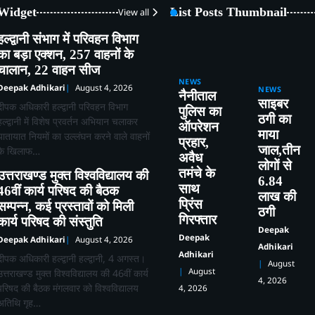
 Widget
List Posts Thumbnail
View all
हल्द्वानी संभाग में परिवहन विभाग
का बड़ा एक्शन, 257 वाहनों के
चालान, 22 वाहन सीज
NEWS
Deepak Adhikari
August 4, 2026
NEWS
नैनीताल
साइबर
दीपक अधिकारी हल्द्वानी परिवहन विभाग
पुलिस का
ठगी का
हल्द्वानी में विशेष प्रवर्तन अभियान चलाकर
ऑपरेशन
माया
यातायात नियमों का उल्लंघन करने वाले वाहनों
प्रहार,
जाल,तीन
के खिलाफ…
अवैध
लोगों से
तमंचे के
उत्तराखण्ड मुक्त विश्वविद्यालय की
6.84
साथ
46वीं कार्य परिषद की बैठक
लाख की
प्रिंस
सम्पन्न, कई प्रस्तावों को मिली
ठगी
गिरफ्तार
कार्य परिषद की संस्तुति
Deepak
Deepak
Deepak Adhikari
August 4, 2026
Adhikari
Adhikari
दीपक अधिकारी हल्द्वानी हल्द्वानी, 4 अगस्त।
August
August
उत्तराखण्ड मुक्त विश्वविद्यालय की 46वीं कार्य
4, 2026
परिषद की बैठक मंगलवार को विश्वविद्यालय
4, 2026
अतिथि गृह…