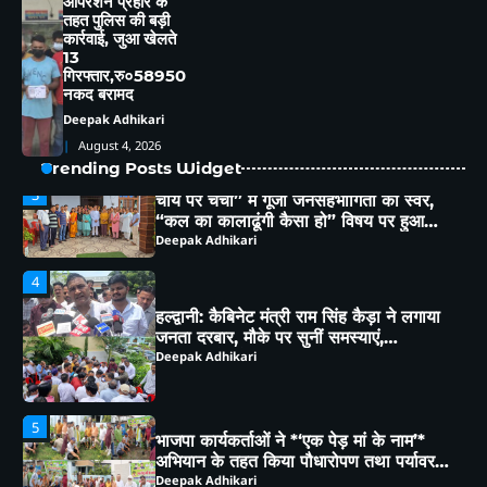
ऑपरेशन प्रहार के
तहत पुलिस की बड़ी
कार्रवाई, जुआ खेलते
3
चाय पर चर्चा” में गूंजा जनसहभागिता का स्वर,
13
“कल का कालाढूंगी कैसा हो” विषय पर हुआ
गिरफ्तार,रु०58950
व्यापक मंथन
नकद बरामद
Deepak Adhikari
Deepak Adhikari
4
August 4, 2026
Trending Posts Widget
हल्द्वानी: कैबिनेट मंत्री राम सिंह कैड़ा ने लगाया
जनता दरबार, मौके पर सुनीं समस्याएं,
अधिकारियों को दिए सख्त निर्देश
Deepak Adhikari
5
भाजपा कार्यकर्ताओं ने *‘एक पेड़ मां के नाम’*
अभियान के तहत किया पौधारोपण तथा पर्यावरण
संरक्षण का लिया संकल्प
Deepak Adhikari
1
कांग्रेस ने पार्टी के लिए समर्पित संदीप पांडे को
बनाया जिला महासचिव
Deepak Adhikari