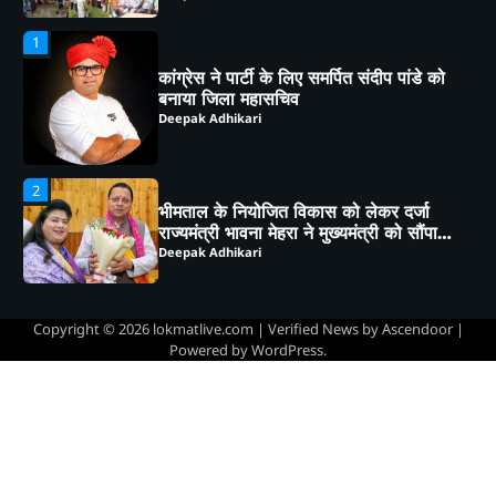
2
भीमताल के नियोजित विकास को लेकर दर्जा
राज्यमंत्री भावना मेहरा ने मुख्यमंत्री को सौंपा
विस्तृत मांगपत्र
Deepak Adhikari
3
चाय पर चर्चा” में गूंजा जनसहभागिता का स्वर,
“कल का कालाढूंगी कैसा हो” विषय पर हुआ
व्यापक मंथन
Deepak Adhikari
4
हल्द्वानी: कैबिनेट मंत्री राम सिंह कैड़ा ने लगाया
जनता दरबार, मौके पर सुनीं समस्याएं,
अधिकारियों को दिए सख्त निर्देश
Deepak Adhikari
Copyright © 2026
lokmatlive.com
| Verified News by
Ascendoor
|
Powered by
WordPress
.
5
भाजपा कार्यकर्ताओं ने *‘एक पेड़ मां के नाम’*
अभियान के तहत किया पौधारोपण तथा पर्यावरण
संरक्षण का लिया संकल्प
Deepak Adhikari