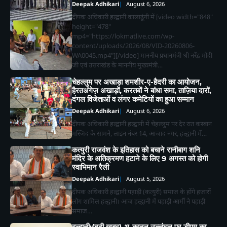
Deepak Adhikari
August 6, 2026
दीपक अधिकारी हल्द्वानी कालाढूंगी में [video width="848"
height="478"
mp4="https://lokmatlive.com/wp-
content/uploads/2026/08/VID-20260806-
WA0045.mp4"][/video] माननीय प्रधानमंत्री श्री नरेंद्र मोदी
जी एवं उत्तराखंड के माननीय मुख्यमंत्री…
चेहल्लुम पर अखाड़ा शमशीर-ए-हैदरी का आयोजन,
हैरतअंगेज़ अखाड़ों, करतबों ने बांधा समा, ताज़िया दारों,
दंगल विजेताओं व लंगर कमेटियों का हुआ सम्मान
Deepak Adhikari
August 6, 2026
दीपक अधिकारी हल्द्वानी हल्द्वानी में चेहल्लुम पर देर रात कस्बान
मस्जिद के सामने, लाइन नंबर 14, आजाद नगर, हल्द्वानी में…
2
कत्युरी राजवंश के इतिहास को बचाने रानीबाग शनि
भीमताल के नियोजित विकास को लेकर दर्जा
मंदिर के अतिक्रमण हटाने के लिए 9 अगस्त को होगी
राज्यमंत्री भावना मेहरा ने मुख्यमंत्री को सौंपा
स्वाभिमान रैली
विस्तृत मांगपत्र
Deepak Adhikari
Deepak Adhikari
August 5, 2026
दीपक अधिकारी हल्द्वानी पहाड़ी (कत्युरी) समाज के होंगे हजारों
3
चाय पर चर्चा” में गूंजा जनसहभागिता का स्वर,
लोग शामिल हल्द्वानी। आज हल्द्वानी में पहाड़ी आर्मी ने पहाड़ी
“कल का कालाढूंगी कैसा हो” विषय पर हुआ
समाज…
व्यापक मंथन
Deepak Adhikari