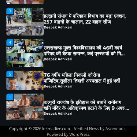
4
उत्तराखण्ड मुक्त विश्वविद्यालय की 46वीं कार्य
परिषद की बैठक सम्पन्न, कई प्रस्तावों को मिली
कार्य परिषद की संस्तुति
Deepak Adhikari
5
76 वर्षीय महिला निकली कोरोना
पॉजिटिव,सुशीला तिवारी अस्पताल में हुई भर्ती
Deepak Adhikari
1
कत्युरी राजवंश के इतिहास को बचाने रानीबाग
शनि मंदिर के अतिक्रमण हटाने के लिए 9 अगस्त
को होगी स्वाभिमान रैली
Deepak Adhikari
2
हल्द्वानी:(बड़ी खबर)-भू-कानून उल्लंघन पर डीएम
का बड़ा फैसला, 250 वर्ग मीटर भूमि राज्य
सरकार के नाम
Deepak Adhikari
3
Copyright © 2026
lokmatlive.com
| Verified News by
Ascendoor
|
हल्द्वानी संभाग में परिवहन विभाग का बड़ा एक्शन,
Powered by
WordPress
.