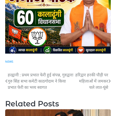
NEWS
हल्द्वानी : प्रथम प्रभात फेरी हुई संपन्न, गुरुद्वारा
हरिद्वार हरकी पौड़ी पर
Post
गुरु सिंह सभा कमेटी काठगोदाम ने किया
महिलाओं में जमकर
navigation
प्रभात फेरी का भव्य स्वागत
चले लात-घूंसे
Related Posts