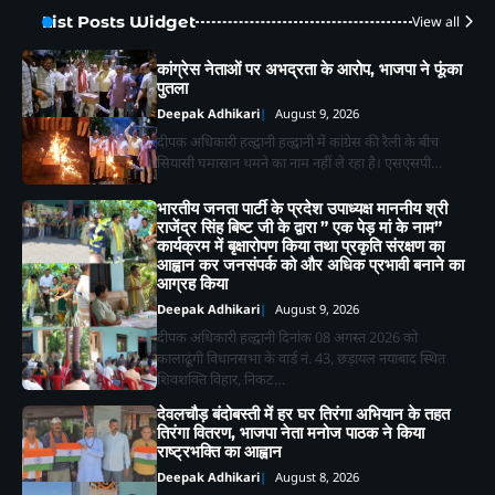
List Posts Widget
View all
कांग्रेस नेताओं पर अभद्रता के आरोप, भाजपा ने फूंका
पुतला
Deepak Adhikari
August 9, 2026
दीपक अधिकारी हल्द्वानी हल्द्वानी में कांग्रेस की रैली के बीच
सियासी घमासान थमने का नाम नहीं ले रहा है। एसएसपी…
भारतीय जनता पार्टी के प्रदेश उपाध्यक्ष माननीय श्री
राजेंद्र सिंह बिष्ट जी के द्वारा ” एक पेड़ मां के नाम”
कार्यक्रम में बृक्षारोपण किया तथा प्रकृति संरक्षण का
आह्वान कर जनसंपर्क को और अधिक प्रभावी बनाने का
आग्रह किया
Deepak Adhikari
August 9, 2026
दीपक अधिकारी हल्द्वानी दिनांक 08 अगस्त 2026 को
कालाढूंगी विधानसभा के वार्ड नं. 43, छड़ायल नयाबाद स्थित
शिवशक्ति विहार, निकट…
देवलचौड़ बंदोबस्ती में हर घर तिरंगा अभियान के तहत
तिरंगा वितरण, भाजपा नेता मनोज पाठक ने किया
राष्ट्रभक्ति का आह्वान
Deepak Adhikari
August 8, 2026