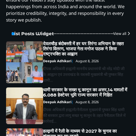
happenings from across India and around the world. We
prioritize credibility, integrity, and responsibility in every
story we publish.
List Posts Widget
View all
देवलचौड़ बंदोबस्ती में हर घर तिरंगा अभियान के तहत
तिरंगा वितरण, भाजपा नेता मनोज पाठक ने किया
राष्ट्रभक्ति का आह्वान
Deepak Adhikari
August 8, 2026
दीपक अधिकारी हल्द्वानी माननीय प्रधानमंत्री श्री नरेंद्र मोदी जी
के आह्वान एवं उत्तराखंड के यशस्वी मुख्यमंत्री श्री पुष्कर सिंह
धामी…
धामी सरकार के सख्त भू कानून का असर,14 मामलों में
6.088 हेक्टेयर भूमि राज्य सरकार में निहित
Deepak Adhikari
August 8, 2026
दीपक अधिकारी हल्द्वानी/नैनीताल मुख्यमंत्री पुष्कर सिंह धामी
की सरकार द्वारा लागू सख्त भू कानून के तहत नैनीताल जिले में
कार्रवाई…
हल्द्वानी में रैली के माध्यम से 2027 के चुनाव का