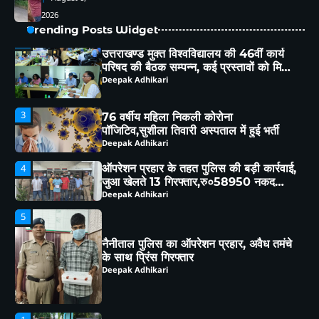
कार्य परिषद की संस्तुति
Deepak Adhikari
2026
Trending Posts Widget
3
76 वर्षीय महिला निकली कोरोना
पॉजिटिव,सुशीला तिवारी अस्पताल में हुई भर्ती
Deepak Adhikari
ऑपरेशन प्रहार के तहत पुलिस की बड़ी कार्रवाई,
4
जुआ खेलते 13 गिरफ्तार,रु०58950 नकद
बरामद
Deepak Adhikari
5
नैनीताल पुलिस का ऑपरेशन प्रहार, अवैध तमंचे
के साथ प्रिंस गिरफ्तार
Deepak Adhikari
1
हल्द्वानी संभाग में परिवहन विभाग का बड़ा एक्शन,
257 वाहनों के चालान, 22 वाहन सीज
Deepak Adhikari