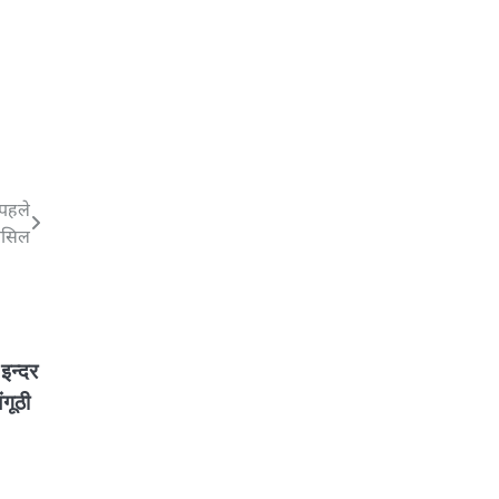
ं पहले
ासिल
 इन्दर
गूठी