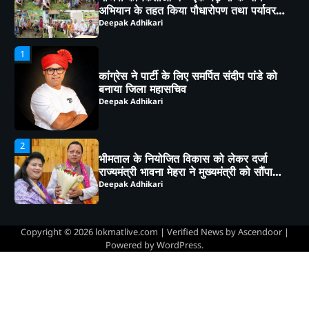
बनाया जिला महासचिव
Deepak Adhikari
2
भीमताल के नियोजित विकास को लेकर दर्जा
राज्यमंत्री भावना मेहरा ने मुख्यमंत्री को सौंपा
विस्तृत मांगपत्र
Deepak Adhikari
3
चाय पर चर्चा” में गूंजा जनसहभागिता का स्वर,
“कल का कालाढूंगी कैसा हो” विषय पर हुआ
व्यापक मंथन
Deepak Adhikari
4
हल्द्वानी: कैबिनेट मंत्री राम सिंह कैड़ा ने लगाया
जनता दरबार, मौके पर सुनीं समस्याएं,
Copyright © 2026
lokmatlive.com
| Verified News by
Ascendoor
|
अधिकारियों को दिए सख्त निर्देश
Deepak Adhikari
Powered by
WordPress
.
5
भाजपा कार्यकर्ताओं ने *‘एक पेड़ मां के नाम’*
अभियान के तहत किया पौधारोपण तथा पर्यावरण