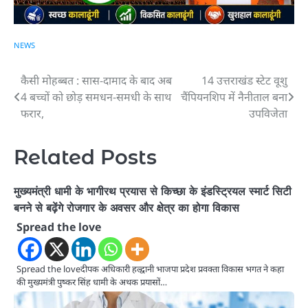
NEWS
कैसी मोहब्बत : सास-दामाद के बाद अब
14 उत्तराखंड स्टेट वूशु
Post
4 बच्चों को छोड़ समधन-समधी के साथ
चैंपियनशिप में नैनीताल बना
navigation
फरार,
उपविजेता
Related Posts
मुख्यमंत्री धामी के भागीरथ प्रयास से किच्छा के इंडस्ट्रियल स्मार्ट सिटी
बनने से बढ़ेंगे रोजगार के अवसर और क्षेत्र का होगा विकास
Spread the love
Spread the loveदीपक अधिकारी हल्द्वानी भाजपा प्रदेश प्रवक्ता विकास भगत ने कहा
की मुख्यमंत्री पुष्कर सिंह धामी के अथक प्रयासों…