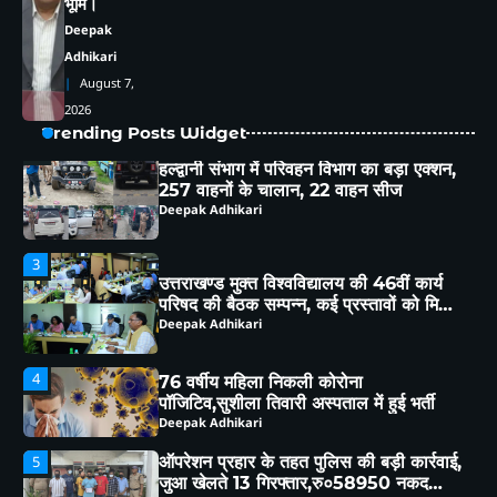
का बड़ा फैसला, 250 वर्ग मीटर भूमि राज्य
भूमि।
सरकार के नाम
Deepak Adhikari
Deepak
Adhikari
2
August 7,
हल्द्वानी संभाग में परिवहन विभाग का बड़ा एक्शन,
257 वाहनों के चालान, 22 वाहन सीज
2026
Deepak Adhikari
Trending Posts Widget
3
उत्तराखण्ड मुक्त विश्वविद्यालय की 46वीं कार्य
परिषद की बैठक सम्पन्न, कई प्रस्तावों को मिली
कार्य परिषद की संस्तुति
Deepak Adhikari
4
76 वर्षीय महिला निकली कोरोना
पॉजिटिव,सुशीला तिवारी अस्पताल में हुई भर्ती
Deepak Adhikari
ऑपरेशन प्रहार के तहत पुलिस की बड़ी कार्रवाई,
5
जुआ खेलते 13 गिरफ्तार,रु०58950 नकद
बरामद
Deepak Adhikari
1
हल्द्वानी:(बड़ी खबर)-भू-कानून उल्लंघन पर डीएम
का बड़ा फैसला, 250 वर्ग मीटर भूमि राज्य