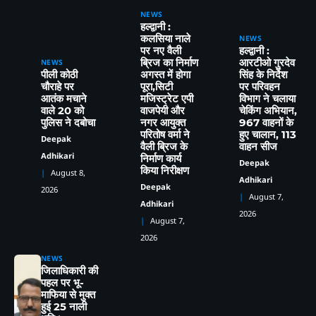
NEWS
हल्द्वानी :
कलसिया नाले
NEWS
2
पर नए वैली
हल्द्वानी :
हल्द्वानी संभाग में परिवहन विभाग का बड़ा एक्शन,
ब्रिज का निर्माण
आरटीओ गुरदेव
NEWS
257 वाहनों के चालान, 22 वाहन सीज
पीली कोठी
अगस्त में होगा
सिंह के निर्देश
Deepak Adhikari
चौराहे पर
पूरा,सिटी
पर परिवहन
आतंक मचाने
मजिस्ट्रेट एपी
विभाग ने चलाया
वाले 20 को
वाजपेयी और
चेकिंग अभियान,
3
पुलिस ने दबोचा
नगर आयुक्त
967 वाहनों के
उत्तराखण्ड मुक्त विश्वविद्यालय की 46वीं कार्य
परितोष वर्मा ने
हुए चालान, 113
Deepak
परिषद की बैठक सम्पन्न, कई प्रस्तावों को मिली
वैली ब्रिज के
वाहन सीज
Adhikari
कार्य परिषद की संस्तुति
निर्माण कार्य
Deepak Adhikari
Deepak
किया निरीक्षण
August 8,
Adhikari
Deepak
2026
4
76 वर्षीय महिला निकली कोरोना
August 7,
Adhikari
पॉजिटिव,सुशीला तिवारी अस्पताल में हुई भर्ती
2026
August 7,
Deepak Adhikari
2026
ऑपरेशन प्रहार के तहत पुलिस की बड़ी कार्रवाई,
5
जुआ खेलते 13 गिरफ्तार,रु०58950 नकद
NEWS
जिलाधिकारी की
बरामद
Deepak Adhikari
पहल पर भू-
1
माफिया से मुक्त
हल्द्वानी:(बड़ी खबर)-भू-कानून उल्लंघन पर डीएम
हुई 25 नाली