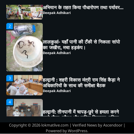
भाजपा कार्यकर्ताओं ने *‘एक पेड़ मां के नाम’*
अभियान के तहत किया पौधारोपण तथा पर्यावरण
संरक्षण का लिया संकल्प
Deepak Adhikari
2
लालकुआं- यहाँ पानी की टँकी से निकला सांपो
का जखीरा, मचा हड़कंप।
Deepak Adhikari
3
हल्द्वानी : शहरी विकास मंत्री राम सिंह कैड़ा ने
अधिकारियों के साथ की समीक्षा बैठक
Deepak Adhikari
4
हल्द्वानी: तीनपानी में चापड़-छुरे से हमला करने
वाले गौरव, सौरभ और सचिन गिरफ्तार, पुलिस ने
भेजा जेल
Deepak Adhikari
Copyright © 2026
lokmatlive.com
| Verified News by
Ascendoor
|
Powered by
WordPress
.