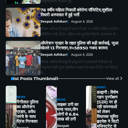
विश्वविद्यालय अतिथि गृह…
76 वर्षीय महिला निकली कोरोना पॉजिटिव,सुशीला
तिवारी अस्पताल में हुई भर्ती
Deepak Adhikari
August 4, 2026
दीपक अधिकारी हल्द्वानी शहर में एक 76 वर्षीय महिला कोरोना
पॉजिटिव पाई गई है। महिला को सुशीला तिवारी अस्पताल में…
ऑपरेशन प्रहार के तहत पुलिस की बड़ी कार्रवाई, जुआ
खेलते 13 गिरफ्तार,रु०58950 नकद बरामद
Deepak Adhikari
August 4, 2026
दीपक अधिकारी हल्द्वानी हल्द्वानी में एसएसपी नैनीताल डॉ.
मंजुनाथ टीसी द्वारा ऑपरेशन प्रहार के तहत में दिए गए निर्देशों
के…
List Posts Thumbnail
View all
NEWS
हल्द्वानी : विशेष
गहन पुनरीक्षण
NEWS
NEWS
नैनीताल पुलिस
(SIR) पर हो
2
साइबर ठगी का
का ऑपरेशन
रही समस्याओं
माया जाल,तीन
प्रहार, अवैध
को लेकर
लोगों से 6.84
तमंचे के साथ
विधायक सुमित
लालकुआं- यहाँ पानी की टँकी से निकला सांपो
लाख की ठगी
प्रिंस गिरफ्तार
हृदयेश ने सिटी
का जखीरा, मचा हड़कंप।
Deepak
मजिस्ट्रेट से
Deepak